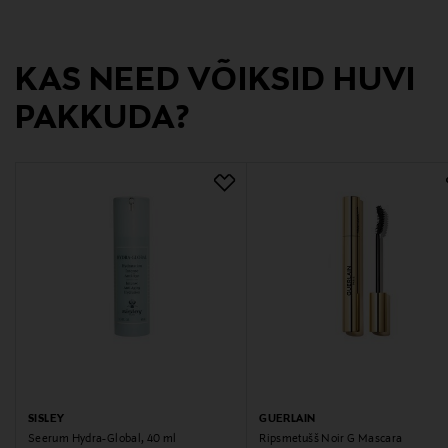
Värv
KAS NEED VÕIKSID HUVI
NOCOL
PAKKUDA?
Suurus
150 ml
Tootjamaa
JAAPAN
Valmistaja tootenumber
15910900
Tootja
Scandinavian Cosmetics AB
SISLEY
GUERLAIN
Seerum Hydra-Global, 40 ml
Ripsmetušš Noir G Mascara