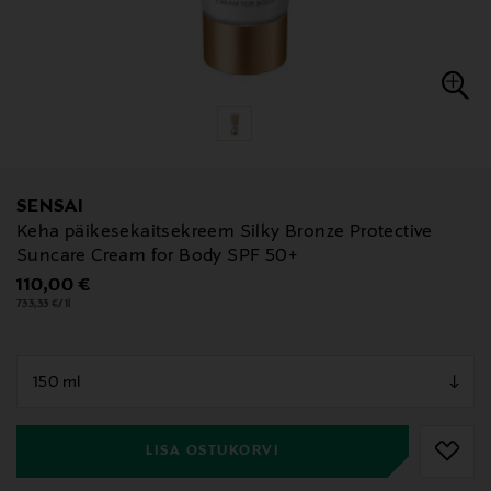
SENSAI
Keha päikesekaitsekreem Silky Bronze Protective
Suncare Cream for Body SPF 50+
Original Price
110,00 €
733,33 €/1l
null
null
LISA OSTUKORVI