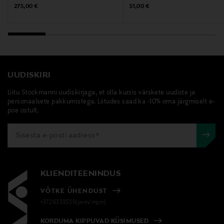
Tootja aadress
Original Price
Original Price
275,00 €
51,00 €
Scandinavian Cosmetics, Hyllie Stationstorg 31, 215 32
Malmö, Sweden
Digitaalne aadress
info@scandinaviancosmetics.se
UUDISKIRI
Liitu Stockmanni uudiskirjaga, et olla kursis värskete uudiste ja
Märksõnad
personaalsete pakkumistega. Liitudes saad ka -10% oma järgmiselt e-
poe ostult.
SENSAI, kehahooldus, nahahooldus,
päikesekaitsekreem
KLIENDITEENINDUS
VÕTKE ÜHENDUST
+372 6339539(pvm/mpm)
KORDUMA KIPPUVAD KÜSIMUSED