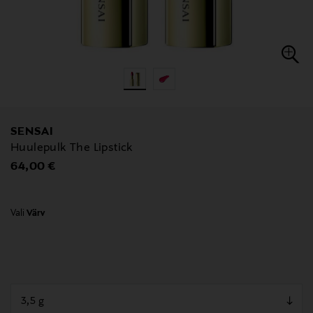
SENSAI
Huulepulk The Lipstick
Original Price
64,00 €
Vali
Värv
null
null