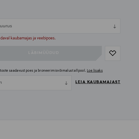
 suurus
ull
ull
adaval kaubamajas ja veebipoes.
LÄBIMÜÜDUD
i toote saadavust poes ja broneerimisvõimalust allpool.
Loe lisaks
LEIA KAUBAMAJAST
nn