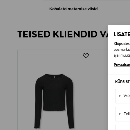
Kohaletoimetamise viisid
Kättesaamine poest
TEISED KLIENDID VAATA
LISAT
Tarnimine pakiautomaati või postkontoris
Klõpsates 
eesmärkid
ajal muuta
Privaatsus
KÜPSIS
+
Vaj
+
Eel