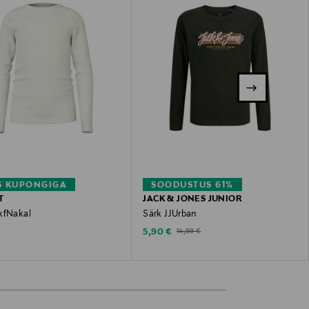
S KUPONGIGA
SOODUSTUS 61%
T
JACK & JONES JUNIOR
kfNakal
Särk JJUrban
 Price
Discounted Price
Original Price
5,90 €
14,99 €