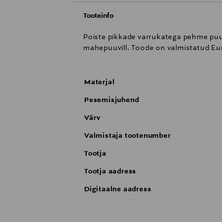
Tooteinfo
Poiste pikkade varrukatega pehme puuv
mahepuuvill. Toode on valmistatud Eu
Materjal
Pesemisjuhend
Värv
Valmistaja tootenumber
Tootja
Tootja aadress
Digitaalne aadress