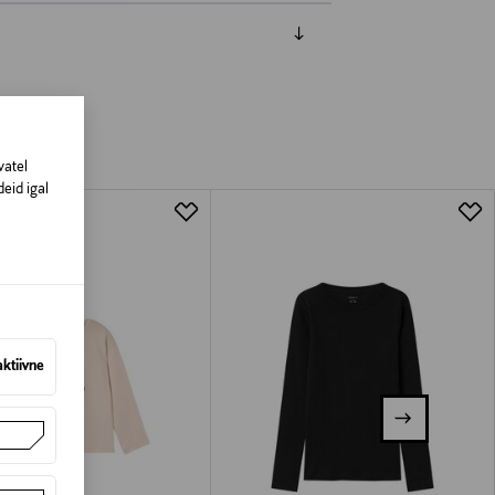
vatel
eid igal
aktiivne