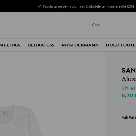
Tasuta tarne pakiautomaati kõikidele tellimustele üle 120€!
MEETIKA
DELIKATESS
MYSTOCKMANN
UUED TOOT
SAN
Alus
61% al
Disco
6,70
Vali
Vär