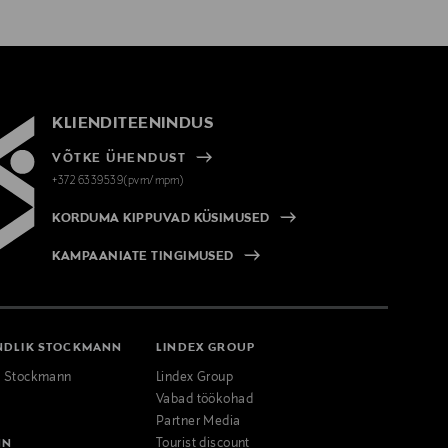
KLIENDITEENINDUS
VÕTKE ÜHENDUST
+372 6339539(pvm/mpm)
KORDUMA KIPPUVAD KÜSIMUSED
KAMPAANIATE TINGIMUSED
NDLIK STOCKMANN
LINDEX GROUP
k Stockmann
Lindex Group
Vabad töökohad
Partner Media
NN
Tourist discount