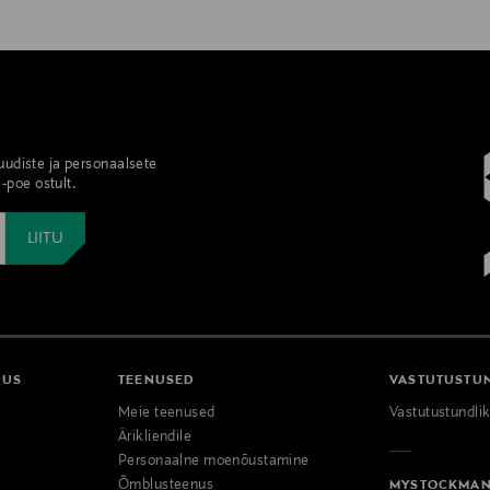
 uudiste ja personaalsete
-poe ostult.
DUS
TEENUSED
VASTUTUSTU
Meie teenused
Vastutustundli
Ärikliendile
Personaalne moenõustamine
Õmblusteenus
MYSTOCKMA