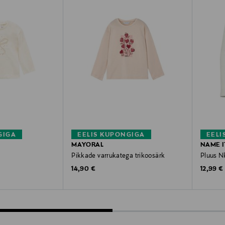
GIGA
EELIS KUPONGIGA
EELI
MAYORAL
NAME I
Pikkade varrukatega trikoosärk
Pluus N
Original Price
Original
14,90 €
12,99 €