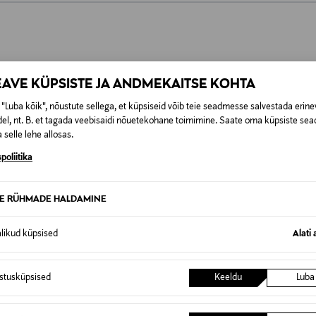
0,00 €
SID KA
EAVE KÜPSISTE JA ANDMEKAITSE KOHTA
0,00 € – 4,90 €
se
"Luba kõik", nõustute sellega, et küpsiseid võib teie seadmesse salvestada erine
el, nt. B. et tagada veebisaidi nõuetekohane toimimine. Saate oma küpsiste sead
 selle lehe allosas.
poliitika
TE RÜHMADE HALDAMINE
alikud küpsised
Alati 
istusküpsised
Keeldu
Luba