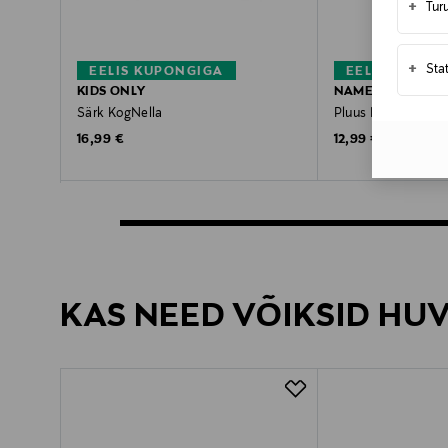
+
Tur
+
Sta
EELIS KUPONGIGA
EELIS KUPON
KIDS ONLY
NAME IT
Särk KogNella
Pluus NkfNakal
Original Price
Original Price
16,99 €
12,99 €
KAS NEED VÕIKSID HU