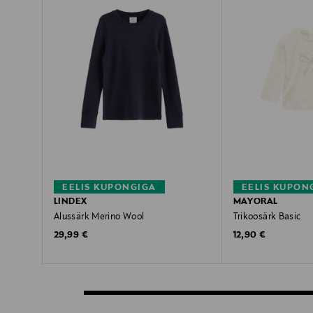
EELIS KUPONGIGA
EELIS KUPON
LINDEX
MAYORAL
Alussärk Merino Wool
Trikoosärk Basic
Original Price
Original Price
29,99 €
12,90 €