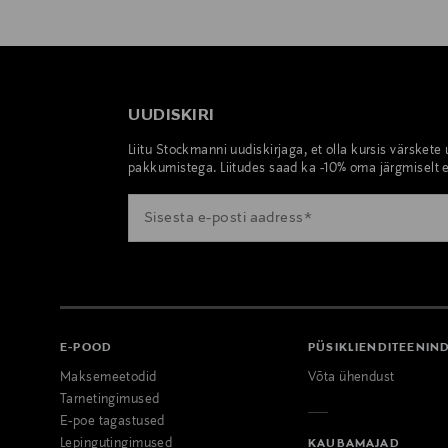
UUDISKIRI
Liitu Stockmanni uudiskirjaga, et olla kursis värskete
pakkumistega. Liitudes saad ka -10% oma järgmiselt e
E-POOD
PÜSIKLIENDITEENIN
Maksemeetodid
Võta ühendust
Tarnetingimused
E-poe tagastused
Lepingutingimused
KAUBAMAJAD