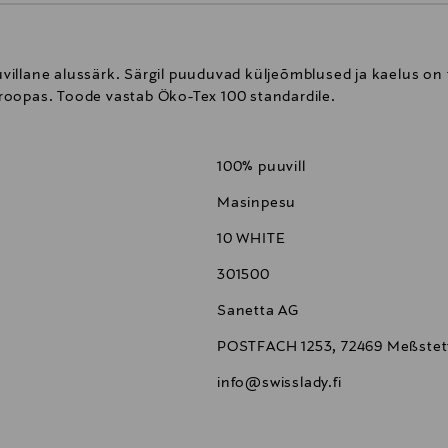
illane alussärk. Särgil puuduvad küljeõmblused ja kaelus on
roopas. Toode vastab Öko-Tex 100 standardile.
100% puuvill
Masinpesu
10 WHITE
301500
Sanetta AG
POSTFACH 1253, 72469 Meßstet
info@swisslady.fi