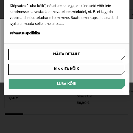
75 cm
Klõpsates "Luba kõik", nõustute sellega, et küpsiseid võib teie
E-POE TAGASTUSED
seadmesse salvestada erinevatel eesmärkidel, nt. B. et tagada
Valmistaja tootenumber
veebisaidi nõuetekohane toimimine. Saate oma küpsiste seadeid
igal ajal muuta selle lehe allosas.
7310615462241
Stockmann pole Sinu riigis saadaval.
Privaatsuspoliitika
Tootja
Sinu riiki ei ole kohaletoimetamine saadaval.
ORKLA CARE OY
NÄITA DETAILE
SAAN ARU
Tootja aadress
KINNITA KÕIK
Äyritie 16, 01510, Vantaa, Finland
LUBA KÕIK
LOTUS
TRULY
Digitaalne aadress
Pabersalvrätik Nessu 80 tk
Raseerimisjärgne õli Glazed Donut A
Shave Oil
Original Price
2,50 €
palaute@orkla.fi
Original Price
38,90 €