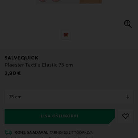
SALVEQUICK
Plaaster Textile Elastic 75 cm
Original Price
2,90 €
null
null
LISA OSTUKORVI
KOHE SAADAVAL
TARNEAEG 2-7 TÖÖPÄEVA