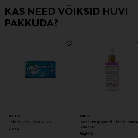
KAS NEED VÕIKSID HUVI
PAKKUDA?
LOTUS
TRULY
Pabersalvrätik Nessu 80 tk
Raseerimisjärgne õli Glazed Donut A
Shave Oil
Original Price
2,50 €
Original Price
38,90 €