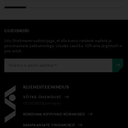
UUDISKIRI
Liitu Stockmanni uudiskirjaga, et olla kursis värskete uudiste ja
personaalsete pakkumistega. Liitudes saad ka -10% oma järgmiselt e-
poe ostult.
KLIENDITEENINDUS
VÕTKE ÜHENDUST
+372 6339539(pvm/mpm)
KORDUMA KIPPUVAD KÜSIMUSED
KAMPAANIATE TINGIMUSED