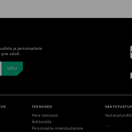
 uudiste ja personaalsete
-poe ostult.
DUS
TEENUSED
VASTUTUSTU
Meie teenused
Vastutustundli
Ärikliendile
Personaalne moenõustamine