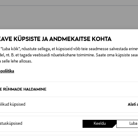
0,00 €
t esitamata lepingust taganeda 30 päeva jooksul alates kauba kättesa
0,00 € – 4,90 €
se
is. Tagastatavad suletud pakendis kosmeetika- ja loodustooted pea
EAVE KÜPSISTE JA ANDMEKAITSE KOHTA
SID KA
"Luba kõik", nõustute sellega, et küpsiseid võib teie seadmesse salvestada erine
el, nt. B. et tagada veebisaidi nõuetekohane toimimine. Saate oma küpsiste sead
 selle lehe allosas.
poliitika
TE RÜHMADE HALDAMINE
alikud küpsised
Alati 
istusküpsised
Keeldu
Luba