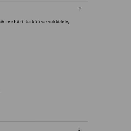
obib see hästi ka küünarnukkidele,
d