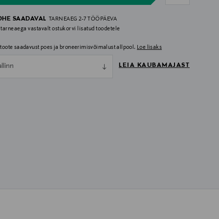
OHE SAADAVAL
TARNEAEG 2-7 TÖÖPÄEVA
 tarneaega vastavalt ostukorvi lisatud toodetele
i toote saadavust poes ja broneerimisvõimalust allpool.
Loe lisaks
LEIA KAUBAMAJAST
allinn