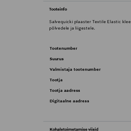
Tooteinfo
Salvequicki plaaster Textile Elastic k
põlvedele ja liigestele.
Tootenumber
Suurus
Valmistaja tootenumber
Tootja
Tootja aadress
Digitaalne aadress
Kohaletoimetamise viisid