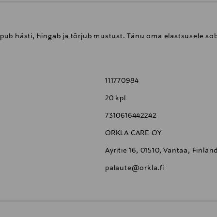
leepub hästi, hingab ja tõrjub mustust. Tänu oma elastsusele s
111770984
20 kpl
7310616442242
ORKLA CARE OY
Äyritie 16, 01510, Vantaa, Finlan
palaute@orkla.fi