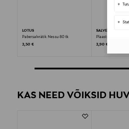
+
Tur
+
Sta
LOTUS
SALVEQUICK
Pabersalvrätik Nessu 80 tk
Plaaster Textile El
Original Price
Original Price
2,50 €
2,90 €
KAS NEED VÕIKSID HU