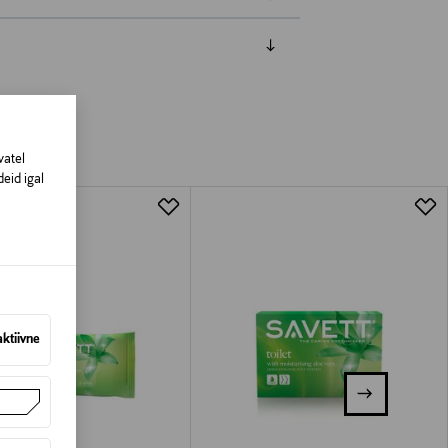
amisest. Suletud pakendis toodete puhul
vad olema avamata originaalpakendis.
vatel
eid igal
aktiivne