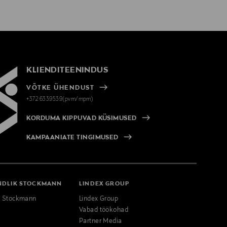
KLIENDITEENINDUS
VÕTKE ÜHENDUST
+372 6339539(pvm/mpm)
KORDUMA KIPPUVAD KÜSIMUSED
KAMPAANIATE TINGIMUSED
NDLIK STOCKMANN
LINDEX GROUP
k Stockmann
Lindex Group
Vabad töökohad
Partner Media