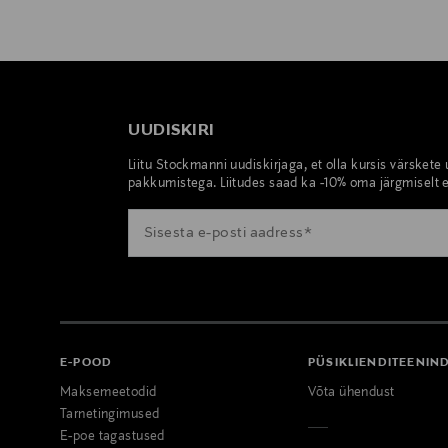
UUDISKIRI
Liitu Stockmanni uudiskirjaga, et olla kursis värskete
pakkumistega. Liitudes saad ka -10% oma järgmiselt e
E-POOD
PÜSIKLIENDITEENIN
Maksemeetodid
Võta ühendust
Tarnetingimused
E-poe tagastused