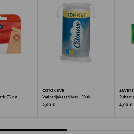
COTONEVE
SAVETT
astic 75 cm
Vatipadjakesed Maxi, 50 tk
Puhastus
Original Price
Original
2,90 €
4,90 €