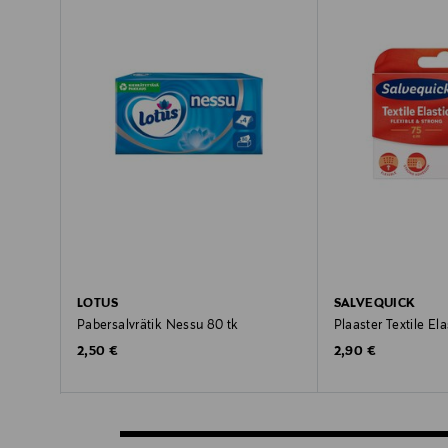
LOTUS
SALVEQUICK
Pabersalvrätik Nessu 80 tk
Plaaster Textile El
Original Price
Original Price
2,50 €
2,90 €