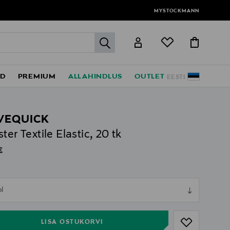
MYSTOCKMANN
label.header.go
ED
PREMIUM
ALLAHINDLUS
OUTLET
EESTI
VEQUICK
ter Textile Elastic, 20 tk
al Price
€
ull
pl
ull
LISA OSTUKORVI