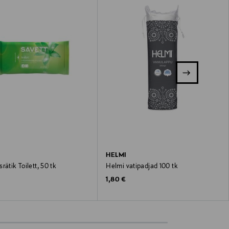
HELMI
rätik Toilett, 50 tk
Helmi vatipadjad 100 tk
 Price
Original Price
1,80 €