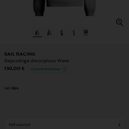
SAIL RACING
Kapuutsiga dressipluus Wave
Original Price
130,00 €
EELIS KUPONGIGA
Vali
Värv
null
null