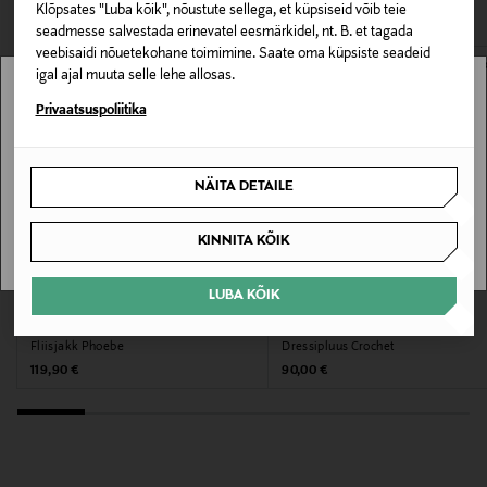
Klõpsates "Luba kõik", nõustute sellega, et küpsiseid võib teie
65% puuvill, 35% polüester
seadmesse salvestada erinevatel eesmärkidel, nt. B. et tagada
veebisaidi nõuetekohane toimimine. Saate oma küpsiste seadeid
Hooldusjuhendid
igal ajal muuta selle lehe allosas.
Masinpesu vastavalt hooldusjuhendile
Stockmann pole Sinu riigis saadaval.
Privaatsuspoliitika
Värv
Sinu riiki ei ole kohaletoimetamine saadaval.
NÄITA DETAILE
948 LIGHT GREY MEL
SAAN ARU
KINNITA KÕIK
Tootjamaa
PAKISTAN
LUBA KÕIK
EELIS KUPONGIGA
EELIS KUPONGIGA
RÖHNISCH
ADIDAS ORIGINALS
Valmistaja tootenumber
Fliisjakk Phoebe
Dressipluus Crochet
2612520
Original Price
Original Price
119,90 €
90,00 €
Tootja
Sail Racing International AB