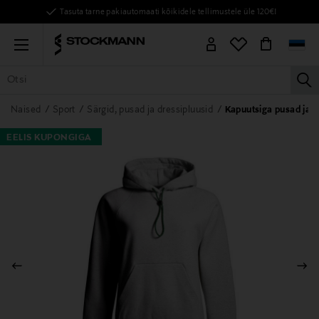
Tasuta tarne pakiautomaati kõikidele tellimustele üle 120€!
Menu
la
KÕIK TOOTED
NAISED
MEHED
LAPSED
KODU
KOSMEE
Naised
Sport
Särgid, pusad ja dressipluusid
Kapuutsiga pusad ja d
EELIS KUPONGIGA