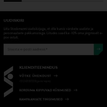
UUDISKIRI
Liitu Stockmanni uudiskirjaga, et olla kursis värskete uudiste ja
personaalsete pakkumistega. Liitudes saad ka -10% oma järgmiselt e-
poe ostult.
KLIENDITEENINDUS
VÕTKE ÜHENDUST
+372 6339539(pvm/mpm)
KORDUMA KIPPUVAD KÜSIMUSED
KAMPAANIATE TINGIMUSED