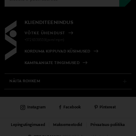
Pituus
13.5 cm
KLIENDITEENINDUS
Suurus
VÕTKE ÜHENDUST
13,5 cm
+372 6339539(pvm/mpm)
KORDUMA KIPPUVAD KÜSIMUSED
Valmistaja tootenumber
KAMPAANIATE TINGIMUSED
5017685
NÄITA ROHKEM
E-POOD
Instagram
Facebook
Pinterest
PÜSIKLIENDITEENINDUS
KAUBAMAJAD
Lepingutingimused
Maksemeetodid
Privaatsus-poliitika