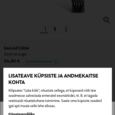
SAGAFORM
Seenenuga
Original Price
24,90 €
EELIS KUPONGIGA
LISATEAVE KÜPSISTE JA ANDMEKAITSE
KOHTA
null
null
Klõpsates "Luba kõik", nõustute sellega, et küpsiseid võib teie
Pole saadaval kaubamajas ja veebipoes.
seadmesse salvestada erinevatel eesmärkidel, nt. B. et tagada
veebisaidi nõuetekohane toimimine. Saate oma küpsiste seadeid
LÄBIMÜÜDUD
igal ajal muuta selle lehe allosas.
Stockmann pole Sinu riigis saadaval.
Privaatsuspoliitika