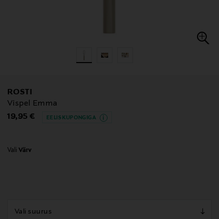
ROSTI
Vispel Emma
Original Price
19,95 €
EELIS KUPONGIGA
Vali
Värv
null
null