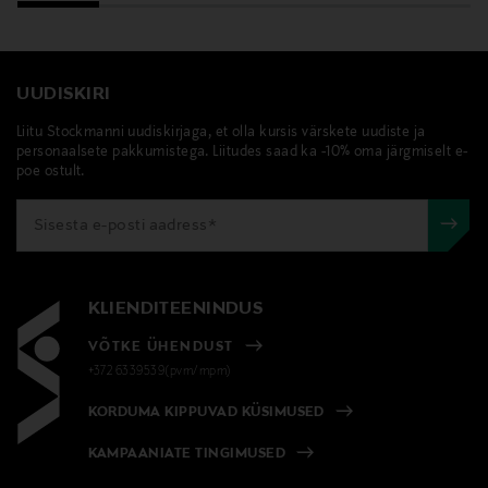
UUDISKIRI
Liitu Stockmanni uudiskirjaga, et olla kursis värskete uudiste ja
personaalsete pakkumistega. Liitudes saad ka -10% oma järgmiselt e-
poe ostult.
KLIENDITEENINDUS
VÕTKE ÜHENDUST
+372 6339539(pvm/mpm)
KORDUMA KIPPUVAD KÜSIMUSED
KAMPAANIATE TINGIMUSED