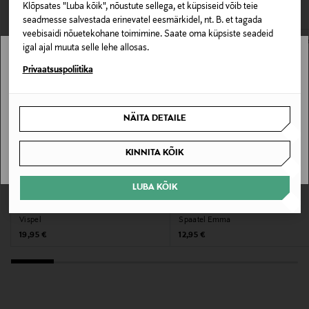
Klõpsates "Luba kõik", nõustute sellega, et küpsiseid võib teie
seadmesse salvestada erinevatel eesmärkidel, nt. B. et tagada
Hooldusjuhendid
veebisaidi nõuetekohane toimimine. Saate oma küpsiste seadeid
igal ajal muuta selle lehe allosas.
Võib pesta nõudepesumasinas.
Stockmann pole Sinu riigis saadaval.
Privaatsuspoliitika
Garantii
Sinu riiki ei ole kohaletoimetamine saadaval.
60 kuud
NÄITA DETAILE
SAAN ARU
Värv
KINNITA KÕIK
BROWN
LUBA KÕIK
EELIS KUPONGIGA
EELIS KUPONGIGA
Tootjamaa
OXO
ROSTI
HIINA
Vispel
Spaatel Emma
Original Price
Original Price
19,95 €
12,95 €
Valmistaja tootenumber
36942