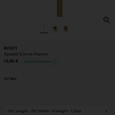
ROSTI
Spaatel Emma Narrow
Original Price
12,95 €
EELIS KUPONGIGA
Vali
Värv
null
null