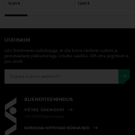
Original Price
Original Price
12,95 €
12,95 €
info@fh-group.se
Märksõnad
rosti, spaatel, kitsas spaatel, kaabits
UUDISKIRI
Liitu Stockmanni uudiskirjaga, et olla kursis värskete uudiste ja
personaalsete pakkumistega. Liitudes saad ka -10% oma järgmiselt e-
poe ostult.
KLIENDITEENINDUS
VÕTKE ÜHENDUST
+372 6339539(pvm/mpm)
KORDUMA KIPPUVAD KÜSIMUSED