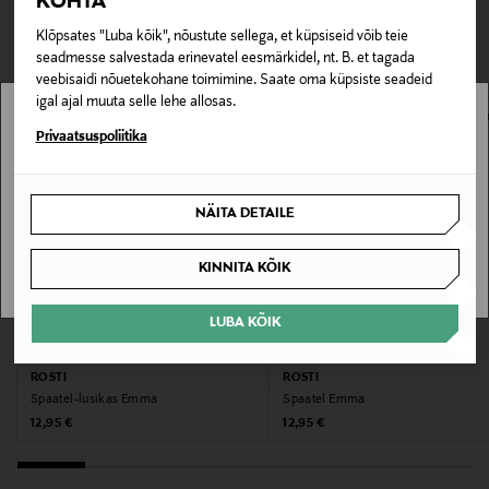
TEISED KLIENDID
KOHTA
Tarnimine pakiautomaati või postkontorisse
29,7 × 8 × 1,5 cm.
LOE LISAKS
0,00 € – 4,90 €
Klõpsates "Luba kõik", nõustute sellega, et küpsiseid võib teie
VAATASID KA
seadmesse salvestada erinevatel eesmärkidel, nt. B. et tagada
Tootenumber
veebisaidi nõuetekohane toimimine. Saate oma küpsiste seadeid
igal ajal muuta selle lehe allosas.
177962132
Stockmann pole Sinu riigis saadaval.
Privaatsuspoliitika
Materjal
Sinu riiki ei ole kohaletoimetamine saadaval.
Silikoon, PP-plast
NÄITA DETAILE
SAAN ARU
Hooldusjuhendid
KINNITA KÕIK
Võib pesta nõudepesumasinas.
LUBA KÕIK
Garantii
EELIS KUPONGIGA
EELIS KUPONGIGA
60 kuud
ROSTI
ROSTI
Spaatel-lusikas Emma
Spaatel Emma
Original Price
Original Price
12,95 €
12,95 €
Värv
YELLOW