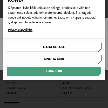
TEISED KLIENDID
KOHTA
Tarnimine pakiautomaati või postkontorisse
29,7 × 8 × 1,5 cm.
LOE LISAKS
0,00 € – 4,90 €
Klõpsates "Luba kõik", nõustute sellega, et küpsiseid võib teie
VAATASID KA
seadmesse salvestada erinevatel eesmärkidel, nt. B. et tagada
Tootenumber
veebisaidi nõuetekohane toimimine. Saate oma küpsiste seadeid
igal ajal muuta selle lehe allosas.
177962101
Stockmann pole Sinu riigis saadaval.
Privaatsuspoliitika
Materjal
Sinu riiki ei ole kohaletoimetamine saadaval.
Silikoon, PP-plast
NÄITA DETAILE
SAAN ARU
Hooldusjuhendid
KINNITA KÕIK
Võib pesta nõudepesumasinas.
LUBA KÕIK
Garantii
EELIS KUPONGIGA
EELIS KUPONGIGA
60 kuud
ROSTI
ROSTI
Spaatel Emma
Küpsetuspintsel Emma
Original Price
Original Price
12,95 €
12,95 €
Värv
BLACK