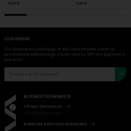
Original Price
Original Price
12,95 €
12,95 €
info@fh-group.se
Märksõnad
rosti, spaatel, kitsas spaatel, kaabits
UUDISKIRI
Liitu Stockmanni uudiskirjaga, et olla kursis värskete uudiste ja
personaalsete pakkumistega. Liitudes saad ka -10% oma järgmiselt e-
poe ostult.
KLIENDITEENINDUS
VÕTKE ÜHENDUST
+372 6339539(pvm/mpm)
KORDUMA KIPPUVAD KÜSIMUSED