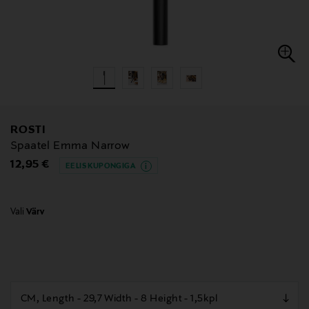
ROSTI
Spaatel Emma Narrow
Original Price
12,95 €
EELIS KUPONGIGA
Vali
Värv
null
null