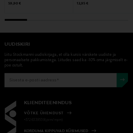
Original Price
Original Price
59,90 €
12,95 €
Märksõnad
rosti, küpsetuspintsel, köögipintsel, silikoonpintsel
UUDISKIRI
Liitu Stockmanni uudiskirjaga, et olla kursis värskete uudiste ja
personaalsete pakkumistega. Liitudes saad ka -10% oma järgmiselt e-
poe ostult.
KLIENDITEENINDUS
VÕTKE ÜHENDUST
+372 6339539(pvm/mpm)
KORDUMA KIPPUVAD KÜSIMUSED