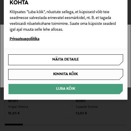
TEISED KLIENDID
Tarnimine pakiautomaati või postkontorisse
KOHTA
0,00 € – 4,90 €
Tootenumber
VAATASID KA
Klõpsates "Luba kõik", nõustute sellega, et küpsiseid võib teie
177962231
seadmesse salvestada erinevatel eesmärkidel, nt. B. et tagada
veebisaidi nõuetekohane toimimine. Saate oma küpsiste seadeid
igal ajal muuta selle lehe allosas.
Materjal
Stockmann pole Sinu riigis saadaval.
Privaatsuspoliitika
Silikoon, PP-plast
Sinu riiki ei ole kohaletoimetamine saadaval.
Hooldusjuhendid
NÄITA DETAILE
Võib pesta nõudepesumasinas.
SAAN ARU
KINNITA KÕIK
Garantii
LUBA KÕIK
60 kuud
EELIS KUPONGIGA
EELIS KUPONGIGA
ROSTI
ROSTI
Värv
Vispel Emma
Spaatel Emma
YELLOW
Original Price
Original Price
19,95 €
12,95 €
Suurus