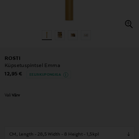
ROSTI
Küpsetuspintsel Emma
Original Price
12,95 €
EELIS KUPONGIGA
Vali
Värv
null
null