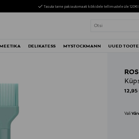
Tasuta tarne pakiautomaati kõikidele tellimustele üle 120€!
MEETIKA
DELIKATESS
MYSTOCKMANN
UUED TOOT
ROS
Küp
Origin
12,95
Vali
Vär