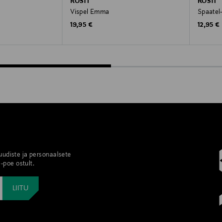
ROSTI
ROSTI
Vispel Emma
Spaatel
Original Price
Original
19,95 €
12,95 €
 uudiste ja personaalsete
-poe ostult.