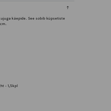
 kujuga käepide. See sobib küpsetiste
 cm.
ht - 1,5kpl