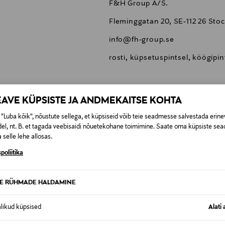
F&H Group A/S.
Fleminggatan 20, SE-112 26 St
info@fh-group.se
rosti, küpsetuspintsel, köögipint
EAVE KÜPSISTE JA ANDMEKAITSE KOHTA
"Luba kõik", nõustute sellega, et küpsiseid võib teie seadmesse salvestada erine
0,00 €
el, nt. B. et tagada veebisaidi nõuetekohane toimimine. Saate oma küpsiste sead
 selle lehe allosas.
SID KA
0,00 € – 4,90 €
se
poliitika
TE RÜHMADE HALDAMINE
alikud küpsised
Alati 