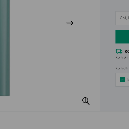
n
CM, L
n
K
Kontrolli
Kontroll
T