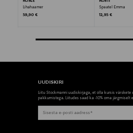
RÖSLE
ROSTI
Lihahaamer
Spaatel Emma
Original Price
Original Price
59,90 €
12,95 €
UUDISKIRI
Liitu Stockmanni uudiskirjaga, et olla kursis värskete
pakkumistega. Liitudes saad ka -10% oma järgmiselt e