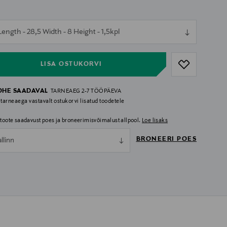
ull
ength - 28,5 Width - 8 Height - 1,5kpl
ull
LISA OSTUKORVI
OHE SAADAVAL
TARNEAEG 2-7 TÖÖPÄEVA
 tarneaega vastavalt ostukorvi lisatud toodetele
i toote saadavust poes ja broneerimisvõimalust allpool.
Loe lisaks
BRONEERI POES
allinn