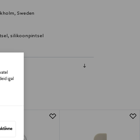
ockholm, Sweden
sel, silikoonpintsel
vatel
eid igal
aktiivne