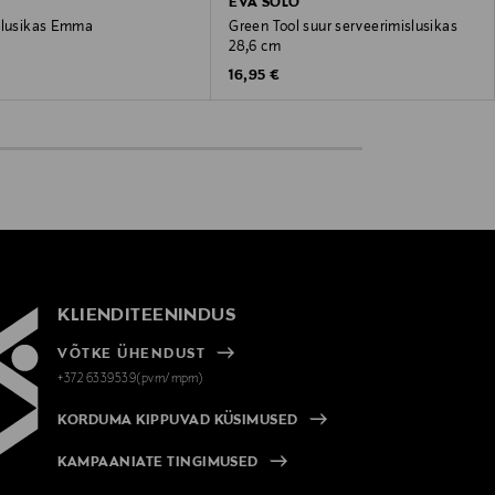
EVA SOLO
-lusikas Emma
Green Tool suur serveerimislusikas
28,6 cm
 Price
Original Price
16,95 €
KLIENDITEENINDUS
VÕTKE ÜHENDUST
+372 6339539(pvm/mpm)
KORDUMA KIPPUVAD KÜSIMUSED
KAMPAANIATE TINGIMUSED