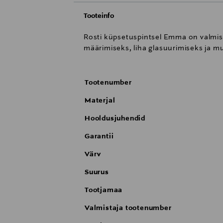
Tooteinfo
Rosti küpsetuspintsel Emma on valmista
määrimiseks, liha glasuurimiseks ja m
Tootenumber
Materjal
Hooldusjuhendid
Garantii
Värv
Suurus
Tootjamaa
Valmistaja tootenumber