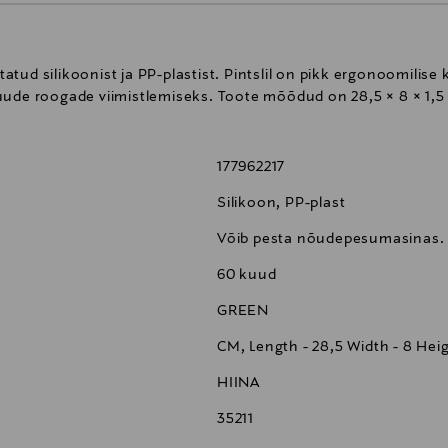
tud silikoonist ja PP-plastist. Pintslil on pikk ergonoomilise
uude roogade viimistlemiseks. Toote mõõdud on 28,5 × 8 × 1,5
177962217
Silikoon, PP-plast
Võib pesta nõudepesumasinas.
60 kuud
GREEN
CM, Length - 28,5 Width - 8 Heig
HIINA
35211