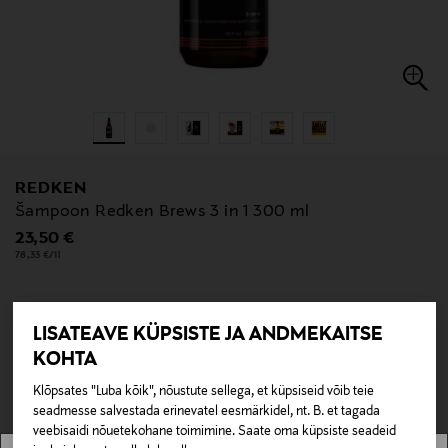
REDKEN
Šampoon Redken Brews 3 in 1 300 ml
Original Price
23,50 €
78,33 €/1l
LISATEAVE KÜPSISTE JA ANDMEKAITSE
null
KOHTA
null
Pole saadaval kaubamajas ja veebipoes.
Klõpsates "Luba kõik", nõustute sellega, et küpsiseid võib teie
seadmesse salvestada erinevatel eesmärkidel, nt. B. et tagada
LÄBIMÜÜDUD
veebisaidi nõuetekohane toimimine. Saate oma küpsiste seadeid