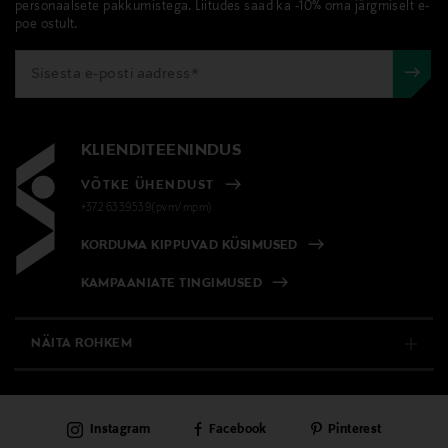
personaalsete pakkumistega. Liitudes saad ka -10% oma järgmiselt e-
137922176
avamata originaalpakendis.
sisaldavad kuni 93% taaskasutatud plasti.
poe ostult.
E-POE TAGASTUSED
Eriomadused
Redkeni pudelid on taaskasutatavad. Kasutatud on
93% taaskasutatud plasti.
KLIENDITEENINDUS
Pakendi suurus
VÕTKE ÜHENDUST
300 ml
+372 6339539(pvm/mpm)
Juuksetüüp
KORDUMA KIPPUVAD KÜSIMUSED
Normaalsetele juustele
KAMPAANIATE TINGIMUSED
Kategooria
NÄITA ROHKEM
Parandav, Sooja veega eemaldatav
E-POOD
Värv
Instagram
Facebook
Pinterest
PÜSIKLIENDITEENINDUS
NOCOL