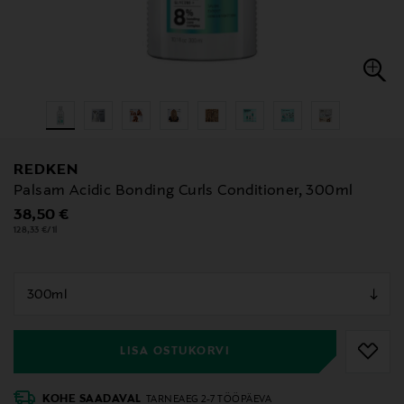
REDKEN
Palsam Acidic Bonding Curls Conditioner, 300ml
Original Price
38,50 €
128,33 €/1l
null
null
LISA OSTUKORVI
KOHE SAADAVAL
TARNEAEG 2-7 TÖÖPÄEVA