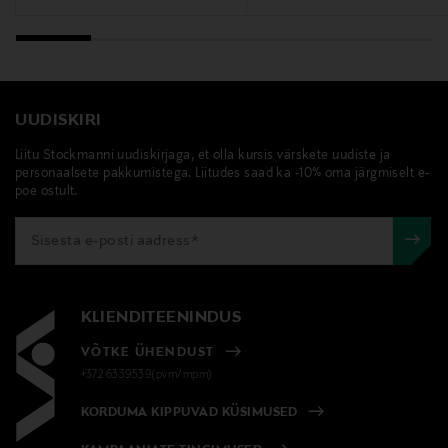
Keilaranta 13 A, 02150, Espoo, Finland
Digitaalne aadress
neuvonta@loreal.com
UUDISKIRI
Märksõnad
Liitu Stockmanni uudiskirjaga, et olla kursis värskete uudiste ja
Redken, palsam, juuksed
personaalsete pakkumistega. Liitudes saad ka -10% oma järgmiselt e-
poe ostult.
KLIENDITEENINDUS
VÕTKE ÜHENDUST
+372 6339539(pvm/mpm)
KORDUMA KIPPUVAD KÜSIMUSED