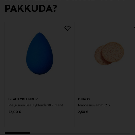
Märksõnad
PAKKUDA?
Mitmeotstarbeline meigikäsn
BEAUTYBLENDER
DUROY
Meigiseen Beautyblender® Finland
Näopesusvamm, 2 tk
Original Price
Original Price
22,00 €
2,50 €