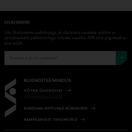
UUDISKIRI
Liitu Stockmanni uudiskirjaga, et olla kursis värskete uudiste ja
personaalsete pakkumistega. Liitudes saad ka -10% oma järgmiselt e-
poe ostult.
KLIENDITEENINDUS
VÕTKE ÜHENDUST
+372 6339539(pvm/mpm)
KORDUMA KIPPUVAD KÜSIMUSED
KAMPAANIATE TINGIMUSED