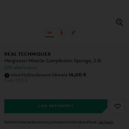
REAL TECHNIQUES
Meigiseen Miracle Complexion Sponge, 2 tk
20% allahindlust
Discounted Price
14,00 €
Hind MyStockmann liikmele
Original Price
17,50 €
Norm.
null
null
LISA OSTUKORVI
Kontrolli toote saadavust poes ja broneerimisvõimalust allpool.
Loe lisaks