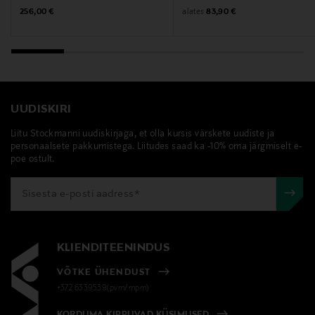
Original Price
Original Price
alates
256,00 €
83,90 €
UUDISKIRI
Liitu Stockmanni uudiskirjaga, et olla kursis värskete uudiste ja
personaalsete pakkumistega. Liitudes saad ka -10% oma järgmiselt e-
poe ostult.
KLIENDITEENINDUS
VÕTKE ÜHENDUST
+372 6339539(pvm/mpm)