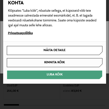
KOHTA
pakendis kosmeetika- ja loodustooted peavad olema
Lõhna tüüp
VAATASID KA
avamata originaalpakendis.
Klõpsates "Luba kõik", nõustute sellega, et küpsiseid võib teie
Eau de Parfum
seadmesse salvestada erinevatel eesmärkidel, nt. B. et tagada
E-POE TAGASTUSED
veebisaidi nõuetekohane toimimine. Saate oma küpsiste seadeid
Kategooria
igal ajal muuta selle lehe allosas.
Lõhnavesi
Stockmann pole Sinu riigis saadaval.
Privaatsuspoliitika
Sinu riiki ei ole kohaletoimetamine saadaval.
Suurus
NÄITA DETAILE
30 ml
SAAN ARU
KINNITA KÕIK
Tootjamaa
PRANTSUSMAA
LUBA KÕIK
ACQUA DI PARMA
BURBERRY
Tootja
Oud EdP
Goddess EdP
Original Price
Original Price
alates
256,00 €
83,90 €
Sirowa Finland Ltd Oy
Tootja aadress