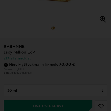
RABANNE
Lady Million EdP
21% allahindlust
Discounted Price
70,00 €
Hind MyStockmann liikmele
Original Price
89,00 €
Norm.
2 333,33 €/1l
2 966,67 €/1l
null
null
LISA OSTUKORVI