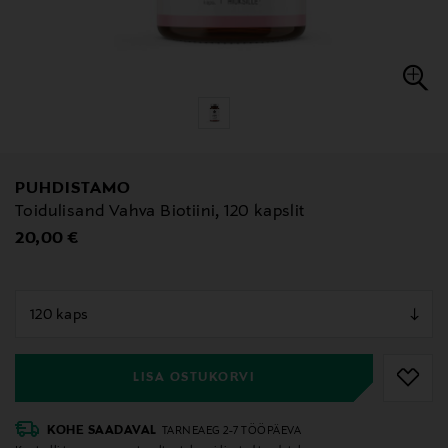
PUHDISTAMO
Toidulisand Vahva Biotiini, 120 kapslit
Original Price
20,00 €
null
null
LISA OSTUKORVI
KOHE SAADAVAL
TARNEAEG 2-7 TÖÖPÄEVA