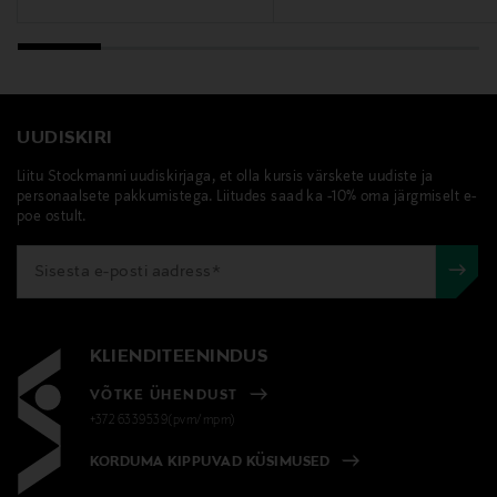
UUDISKIRI
Liitu Stockmanni uudiskirjaga, et olla kursis värskete uudiste ja
personaalsete pakkumistega. Liitudes saad ka -10% oma järgmiselt e-
poe ostult.
KLIENDITEENINDUS
VÕTKE ÜHENDUST
+372 6339539(pvm/mpm)
KORDUMA KIPPUVAD KÜSIMUSED