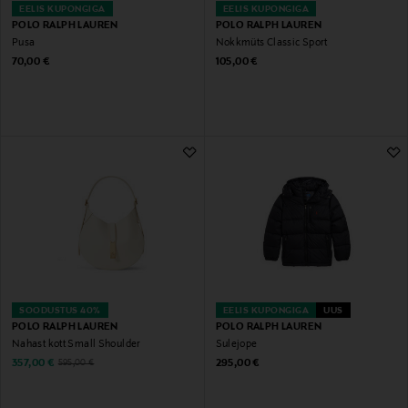
EELIS KUPONGIGA
EELIS KUPONGIGA
POLO RALPH LAUREN
POLO RALPH LAUREN
Pusa
Nokkmüts Classic Sport
Original Price
Original Price
70,00 €
105,00 €
SOODUSTUS 40%
EELIS KUPONGIGA
UUS
POLO RALPH LAUREN
POLO RALPH LAUREN
Nahast kott Small Shoulder
Sulejope
Discounted Price
Original Price
Original Price
357,00 €
295,00 €
595,00 €