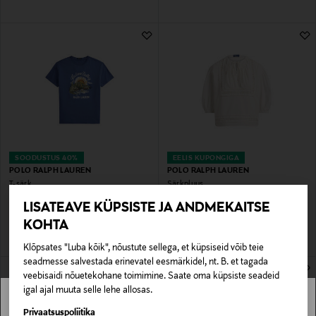
SOODUSTUS 40%
EELIS KUPONGIGA
POLO RALPH LAUREN
POLO RALPH LAUREN
T-särk
Särkpluus
Discounted Price
Original Price
Original Price
81,00 €
295,00 €
135,00 €
LISATEAVE KÜPSISTE JA ANDMEKAITSE
KOHTA
Klõpsates "Luba kõik", nõustute sellega, et küpsiseid võib teie
seadmesse salvestada erinevatel eesmärkidel, nt. B. et tagada
veebisaidi nõuetekohane toimimine. Saate oma küpsiste seadeid
igal ajal muuta selle lehe allosas.
Stockmann pole Sinu riigis saadaval.
Privaatsuspoliitika