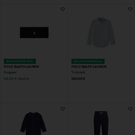
SOODUSTUS 60%
EELIS KUPONGIGA
POLO RALPH LAUREN
POLO RALPH LAUREN
Peapael
Triiksärk
Discounted Price
Original Price
Original Price
62,00 €
100,00 €
155,00 €