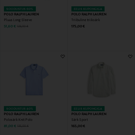
SOODUSTUS 60%
EELIS KUPONGIGA
POLO RALPH LAUREN
POLO RALPH LAUREN
Pluus Long Sleeve
Triibuline triiksärk
Discounted Price
Original Price
Original Price
51,60 €
175,00 €
129,00 €
SOODUSTUS 40%
EELIS KUPONGIGA
POLO RALPH LAUREN
POLO RALPH LAUREN
Polosärk Knit Polo
Särk Sport
Discounted Price
Original Price
Original Price
81,00 €
165,00 €
135,00 €