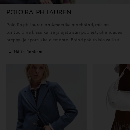
POLO RALPH LAUREN
Polo Ralph Lauren on Ameerika moebränd, mis on
tuntud oma klassikalise ja ajatu stiili poolest, ühendades
preppy- ja sportlikke elemente. Bränd pakub laia valikut
rõivaid, aksessuaare ja kodutooteid ning selle ikooniline
Näita Rohkem
polosärk on üks tuntumaid tooteid.