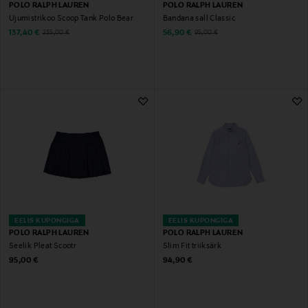
POLO RALPH LAUREN
POLO RALPH LAUREN
Ujumistrikoo Scoop Tank Polo Bear
Bandana sall Classic
Discounted Price
Discounted Price
Original Price
Original Price
137,40 €
56,90 €
235,00 €
95,00 €
EELIS KUPONGIGA
EELIS KUPONGIGA
POLO RALPH LAUREN
POLO RALPH LAUREN
Seelik Pleat Scootr
Slim Fit triiksärk
Original Price
Original Price
95,00 €
94,90 €