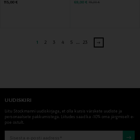
Original Price
Discounted Price
Original Price
115,00 €
69,00 €
115,00 €
1
2
3
4
5
...
23
UUDISKIRI
Liitu Stockmanni uudiskirjaga, et olla kursis värskete uudiste ja
personaalsete pakkumistega. Liitudes saad ka -10% oma järgmiselt e-
poe ostult.