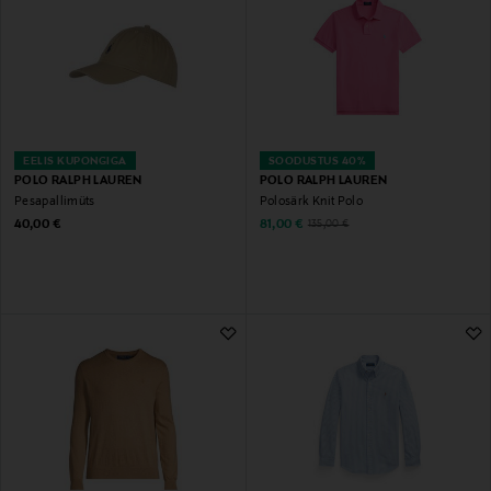
EELIS KUPONGIGA
SOODUSTUS 40%
POLO RALPH LAUREN
POLO RALPH LAUREN
Pesapallimüts
Polosärk Knit Polo
Original Price
Discounted Price
Original Price
40,00 €
81,00 €
135,00 €