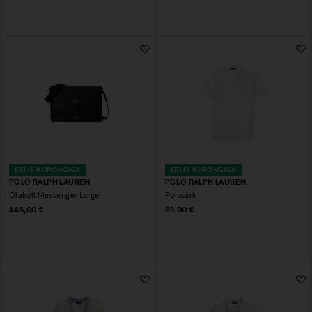
EELIS KUPONGIGA
EELIS KUPONGIGA
POLO RALPH LAUREN
POLO RALPH LAUREN
Õlakott Messenger Large
Polosärk
Original Price
Original Price
445,00 €
85,00 €