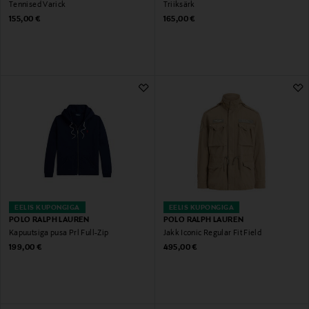
Tennised Varick
Triiksärk
Original Price
Original Price
155,00 €
165,00 €
EELIS KUPONGIGA
EELIS KUPONGIGA
POLO RALPH LAUREN
POLO RALPH LAUREN
Kapuutsiga pusa Prl Full-Zip
Jakk Iconic Regular Fit Field
Original Price
Original Price
199,00 €
495,00 €