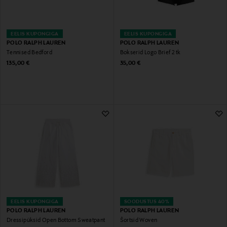
EELIS KUPONGIGA
EELIS KUPONGIGA
POLO RALPH LAUREN
POLO RALPH LAUREN
Tennised Bedford
Bokserid Logo Brief 2 tk
Original Price
Original Price
135,00 €
35,00 €
EELIS KUPONGIGA
SOODUSTUS 40%
POLO RALPH LAUREN
POLO RALPH LAUREN
Dressipüksid Open Bottom Sweatpant
Šortsid Woven