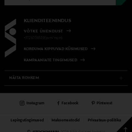
KLIENDITEENINDUS
VÕTKE ÜHENDUST
+372 6339539(pvm/mpm)
KORDUMA KIPPUVAD KÜSIMUSED
KAMPAANIATE TINGIMUSED
NÄITA ROHKEM
E-POOD
Instagram
Facebook
Pinterest
PÜSIKLIENDITEENINDUS
KAUBAMAJAD
Lepingutingimused
Maksemeetodid
Privaatsus-poliitika
Tagas
©
2026 Kõik õigused kaitstud