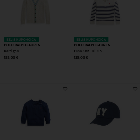
EELIS KUPONGIGA
EELIS KUPONGIGA
POLO RALPH LAUREN
POLO RALPH LAUREN
Kardigan
Pusa Knit Full Zip
Original Price
Original Price
155,00 €
125,00 €