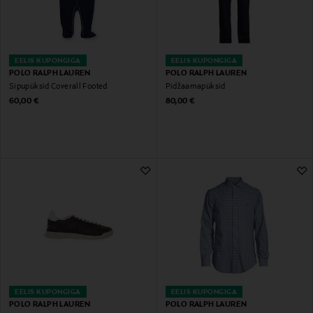
EELIS KUPONGIGA
EELIS KUPONGIGA
POLO RALPH LAUREN
POLO RALPH LAUREN
Sipupüksid Coverall Footed
Pidžaamapüksid
Original Price
Original Price
60,00 €
80,00 €
EELIS KUPONGIGA
EELIS KUPONGIGA
POLO RALPH LAUREN
POLO RALPH LAUREN