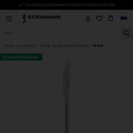
Tasuta tarne pakiautomaati kõikidele tellimustele üle 120€!
Menu
la
KÕIK TOOTED
NAISED
MEHED
LAPSED
KODU
KOSMEE
Kodu
Lauanõud
Söögi- ja serveerimisriistad
Noad
EELIS KUPONGIGA