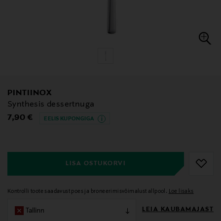
PINTIINOX
Synthesis dessertnuga
Original Price
7,90 €
EELIS KUPONGIGA
null
null
LISA OSTUKORVI
Kontrolli toote saadavust poes ja broneerimisvõimalust allpool.
Loe lisaks
LEIA KAUBAMAJAST
Tallinn