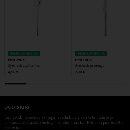
EELIS KUPONGIGA
EELIS KUPONGIGA
PINTIINOX
PINTIINOX
Synthesis supilusikas
Synthesis praenuga
Original Price
Original Price
4,90 €
7,90 €
UUDISKIRI
Liitu Stockmanni uudiskirjaga, et olla kursis värskete uudiste ja
personaalsete pakkumistega. Liitudes saad ka -10% oma järgmiselt e-
poe ostult.