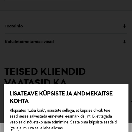
Tooteinfo
Elegantne dessertnuga. Materjal on
Kohaletoimetamise viisid
nõudepesumasinas pestav teras.
Kättesaamine poest
Tootenumber
0,00 €
117018110
TEISED KLIENDID
Tarnimine pakiautomaati või postkontorisse
0,00 € – 4,90 €
VAATASID KA
Värv
2
LISATEAVE KÜPSISTE JA ANDMEKAITSE
KOHTA
Tootjamaa
Klõpsates "Luba kõik", nõustute sellega, et küpsiseid võib teie
ITAALIA
seadmesse salvestada erinevatel eesmärkidel, nt. B. et tagada
veebisaidi nõuetekohane toimimine. Saate oma küpsiste seadeid
igal ajal muuta selle lehe allosas.
Tootja