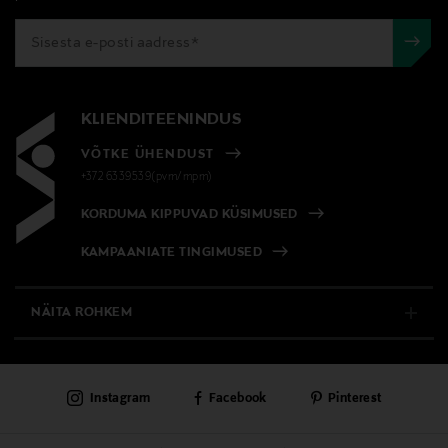
KLIENDITEENINDUS
VÕTKE ÜHENDUST
+372 6339539(pvm/mpm)
KORDUMA KIPPUVAD KÜSIMUSED
KAMPAANIATE TINGIMUSED
NÄITA ROHKEM
E-POOD
Instagram
Facebook
Pinterest
PÜSIKLIENDITEENINDUS