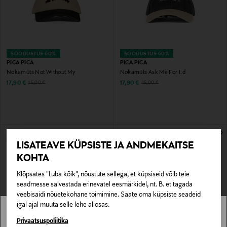
SOODUSTUS 60%
SOODUSTUS 60%
PICA PICA
PICA PICA
Nokamüts Not Without My
Nokamüts Ask Me For I.d
Discounted Price
Discounted Price
Original Price
Original Price
17,90 €
17,90 €
45,00 €
45,00 €
LISATEAVE KÜPSISTE JA ANDMEKAITSE
KOHTA
Klõpsates "Luba kõik", nõustute sellega, et küpsiseid võib teie
seadmesse salvestada erinevatel eesmärkidel, nt. B. et tagada
veebisaidi nõuetekohane toimimine. Saate oma küpsiste seadeid
igal ajal muuta selle lehe allosas.
Stockmann pole Sinu riigis saadaval.
Privaatsuspoliitika
EELIS KUPONGIGA
UUS
SOODUSTUS 60%