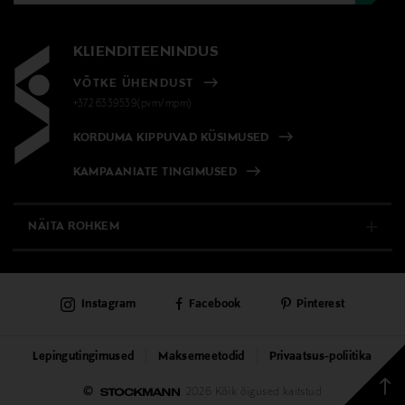
KLIENDITEENINDUS
VÕTKE ÜHENDUST
+372 6339539(pvm/mpm)
KORDUMA KIPPUVAD KÜSIMUSED
KAMPAANIATE TINGIMUSED
NÄITA ROHKEM
E-POOD
Instagram
Facebook
Pinterest
PÜSIKLIENDITEENINDUS
KAUBAMAJAD
Lepingutingimused
Maksemeetodid
Privaatsus-poliitika
Tagas
©
2026 Kõik õigused kaitstud
TEENUSED
üless