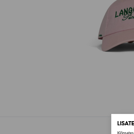
LISAT
Klõpsates 