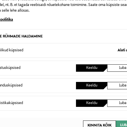
el, nt. B. et tagada veebisaidi nõuetekohane toimimine. Saate oma küpsiste sead
 selle lehe allosas.
poliitika
tsioon ja kumer nokk. Esiküljel on tikitud tekst, milles on k
ll, mis on hingav ja naha vastas meeldiv. Tagaosa on reguleerita
TE RÜHMADE HALDAMINE
178105422
alikud küpsised
Alati 
100% puuvill
istusküpsised
Keeldu
Luba
PINK
One size
undusküpsised
Keeldu
Luba
HIINA
PP5120
tistikaküpsised
Keeldu
Luba
Welcome AB
Welcome AB, Östgötagatan 100,
LUB
KINNITA KÕIK