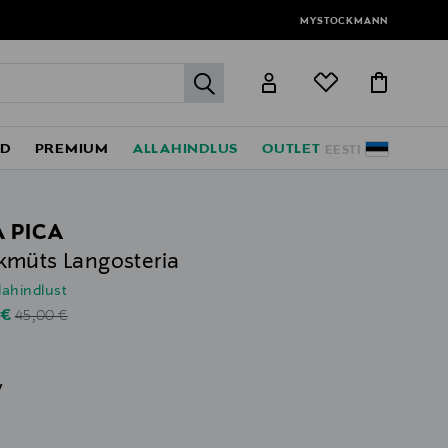
MYSTOCKMANN
label.header.go
ED
PREMIUM
ALLAHINDLUS
OUTLET
EESTI
A PICA
müts Langosteria
lahindlust
Original Price
unted Price
 €
45,00 €
v