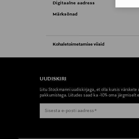
Digitaalne aadress
Märksõnad
Kohaletoimetamise viisid
Kättesaamine poest
Tarnimine pakiautomaati või postkontoris
UUDISKIRI
Liitu Stockmanni uudiskirjaga, et olla kursis värskete
pakkumistega. Liitudes saad ka -10% oma järgmiselt e