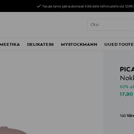
Tasuta tarne pakiautomaati kõikidele tellimustele üle 120€!
MEETIKA
DELIKATESS
MYSTOCKMANN
UUED TOOT
PIC
Nokk
60% al
Disco
17,90
Vali
Vär