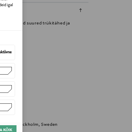
eid igal
ombineeritud suured trükitähed ja
v.
aktiivne
 11664, Stockholm, Sweden
A KÕIK