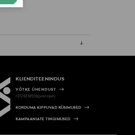
KLIENDITEENINDUS
VÕTKE ÜHENDUST
+372 6339539(pvm/mpm)
KORDUMA KIPPUVAD KÜSIMUSED
KAMPAANIATE TINGIMUSED