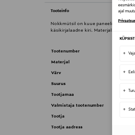
eesmärkid
Tooteinfo
ajal muuta
Privaatsus
Nokkmütsil on kuue paneeliga konstruk
käsikirjalaadne kiri. Materjal on puuvi
KÜPSIS
Tootenumber
+
Vaj
Materjal
+
Eel
Värv
Suurus
+
Tur
Tootjamaa
Valmistaja tootenumber
+
Sta
Tootja
Tootja aadress