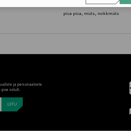
info@welcometowelcome.com
pica pica, müts, nokkmüts
0,00 €
0,00 € – 4,90 €
se
 uudiste ja personaalsete
-poe ostult.