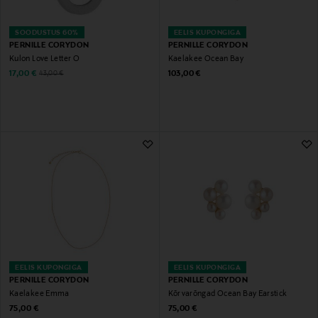
SOODUSTUS 60%
EELIS KUPONGIGA
PERNILLE CORYDON
PERNILLE CORYDON
Kulon Love Letter O
Kaelakee Ocean Bay
Discounted Price
Original Price
Original Price
17,00 €
103,00 €
43,00 €
EELIS KUPONGIGA
EELIS KUPONGIGA
PERNILLE CORYDON
PERNILLE CORYDON
Kaelakee Emma
Kõrvarõngad Ocean Bay Earstick
Original Price
Original Price
75,00 €
75,00 €