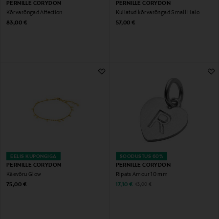
PERNILLE CORYDON
PERNILLE CORYDON
Kõrvarõngad Affection
Kullatud kõrvarõngad Small Halo
Original Price
Original Price
83,00 €
57,00 €
EELIS KUPONGIGA
SOODUSTUS 60%
PERNILLE CORYDON
PERNILLE CORYDON
Käevõru Glow
Ripats Amour 10 mm
Original Price
Discounted Price
Original Price
75,00 €
17,10 €
43,00 €