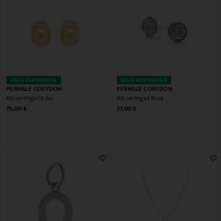
EELIS KUPONGIGA
EELIS KUPONGIGA
PERNILLE CORYDON
PERNILLE CORYDON
Kõrvarõngad Echo
Kõrvarõngad Rose
Original Price
Original Price
75,00 €
57,00 €