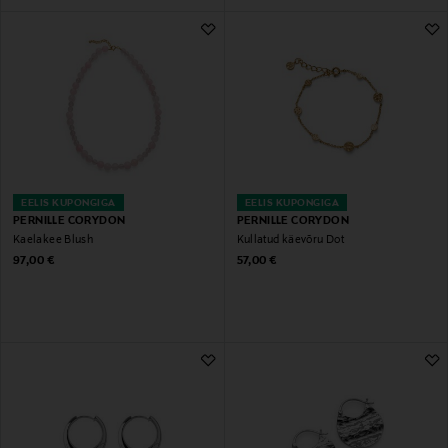
EELIS KUPONGIGA
EELIS KUPONGIGA
PERNILLE CORYDON
PERNILLE CORYDON
Kaelakee Blush
Kullatud käevõru Dot
Original Price
Original Price
97,00 €
57,00 €