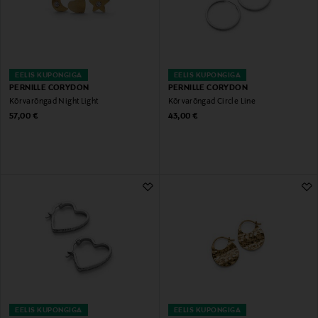
EELIS KUPONGIGA
EELIS KUPONGIGA
PERNILLE CORYDON
PERNILLE CORYDON
Kõrvarõngad Night Light
Kõrvarõngad Circle Line
Original Price
Original Price
57,00 €
43,00 €
EELIS KUPONGIGA
EELIS KUPONGIGA