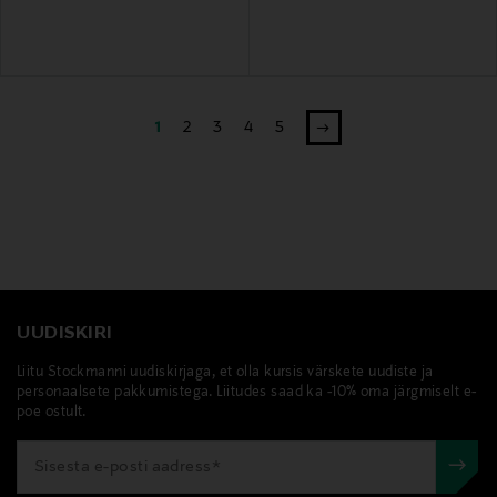
1
2
3
4
5
UUDISKIRI
Liitu Stockmanni uudiskirjaga, et olla kursis värskete uudiste ja
personaalsete pakkumistega. Liitudes saad ka -10% oma järgmiselt e-
poe ostult.