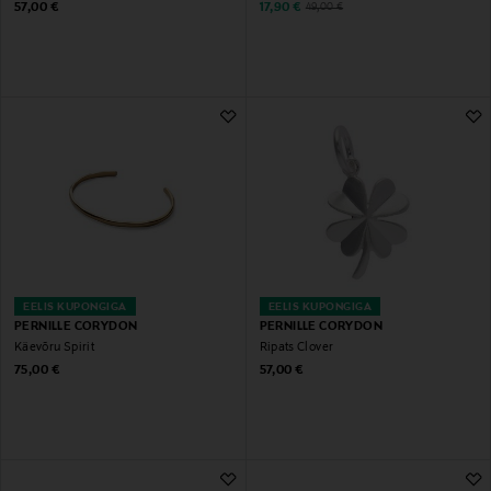
Original Price
Discounted Price
Original Price
57,00 €
17,90 €
49,00 €
EELIS KUPONGIGA
EELIS KUPONGIGA
PERNILLE CORYDON
PERNILLE CORYDON
Käevõru Spirit
Ripats Clover
Original Price
Original Price
75,00 €
57,00 €