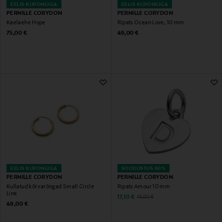
EELIS KUPONGIGA
EELIS KUPONGIGA
PERNILLE CORYDON
PERNILLE CORYDON
Kaelaehe Hope
Ripats Ocean Love, 10 mm
Original Price
Original Price
75,00 €
49,00 €
EELIS KUPONGIGA
SOODUSTUS 60%
PERNILLE CORYDON
PERNILLE CORYDON
Kullatud kõrvarõngad Small Circle
Ripats Amour 10 mm
Line
Discounted Price
Original Price
17,10 €
43,00 €
Original Price
49,00 €