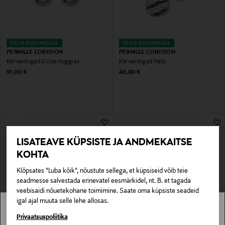
EELIS KUPONGIGA
EELIS KUPONGIGA
PERNILLE CORYDON
PERNILLE CORYDON
Kõrvarõngad Globe Huggies
Kõrvarõngad Halo
Original Price
Original Price
91,00 €
49,00 €
LISATEAVE KÜPSISTE JA ANDMEKAITSE
KOHTA
Klõpsates "Luba kõik", nõustute sellega, et küpsiseid võib teie
seadmesse salvestada erinevatel eesmärkidel, nt. B. et tagada
veebisaidi nõuetekohane toimimine. Saate oma küpsiste seadeid
igal ajal muuta selle lehe allosas.
EELIS KUPONGIGA
EELIS KUPONGIGA
Stockmann pole Sinu riigis saadaval.
Privaatsuspoliitika
PERNILLE CORYDON
PERNILLE CORYDON