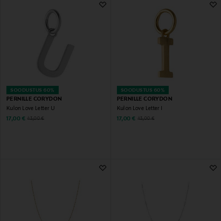
SOODUSTUS 60%
SOODUSTUS 60%
PERNILLE CORYDON
PERNILLE CORYDON
Kulon Love Letter U
Kulon Love Letter I
Discounted Price
Discounted Price
Original Price
Original Price
17,00 €
17,00 €
43,00 €
43,00 €