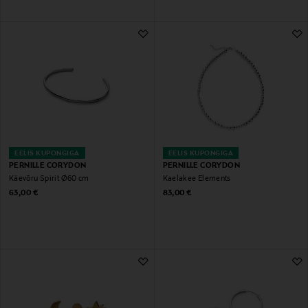
EELIS KUPONGIGA
EELIS KUPONGIGA
PERNILLE CORYDON
PERNILLE CORYDON
Käevõru Spirit Ø60 cm
Kaelakee Elements
Original Price
Original Price
63,00 €
83,00 €