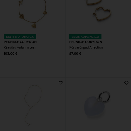
EELIS KUPONGIGA
EELIS KUPONGIGA
PERNILLE CORYDON
PERNILLE CORYDON
Käevõru Autumn Leaf
Kõrvarõngad Affection
Original Price
Original Price
103,00 €
97,00 €