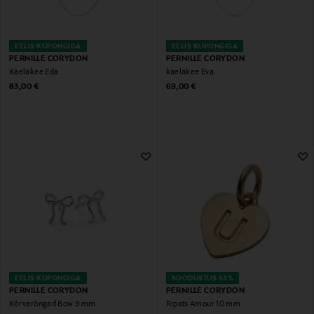
EELIS KUPONGIGA
EELIS KUPONGIGA
PERNILLE CORYDON
PERNILLE CORYDON
Kaelakee Eda
kaelakee Eva
Original Price
Original Price
83,00 €
69,00 €
EELIS KUPONGIGA
SOODUSTUS 63%
PERNILLE CORYDON
PERNILLE CORYDON
Kõrvarõngad Bow 9 mm
Ripats Amour 10 mm