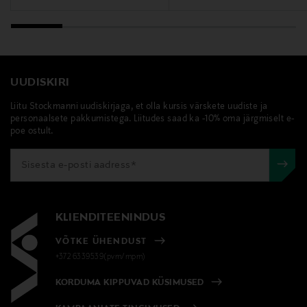
UUDISKIRI
Liitu Stockmanni uudiskirjaga, et olla kursis värskete uudiste ja
personaalsete pakkumistega. Liitudes saad ka -10% oma järgmiselt e-
poe ostult.
KLIENDITEENINDUS
VÕTKE ÜHENDUST
+372 6339539(pvm/mpm)
KORDUMA KIPPUVAD KÜSIMUSED