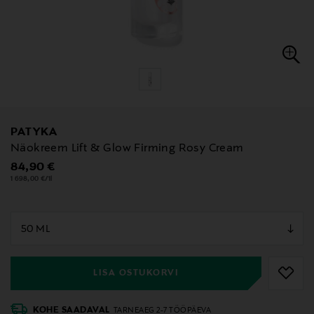
PATYKA
Näokreem Lift & Glow Firming Rosy Cream
Original Price
84,90 €
1 698,00 €/1l
null
null
LISA OSTUKORVI
KOHE SAADAVAL
TARNEAEG 2-7 TÖÖPÄEVA