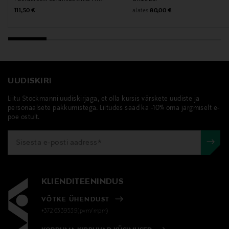
Original Price
Original Price
alates
111,50 €
80,00 €
Valmistaja tootenumber
IHM1
Tootja
Love Beauty Oy
UUDISKIRI
Liitu Stockmanni uudiskirjaga, et olla kursis värskete uudiste ja
Tootja aadress
personaalsete pakkumistega. Liitudes saad ka -10% oma järgmiselt e-
poe ostult.
Yrjönkatu 9a3, 00120 Helsinki, Finland
Digitaalne aadress
asiakaspalvelu@lovebeauty.fi
KLIENDITEENINDUS
Märksõnad
VÕTKE ÜHENDUST
patchology, geelmask, riidest mask, näomask
+372 6339539(pvm/mpm)