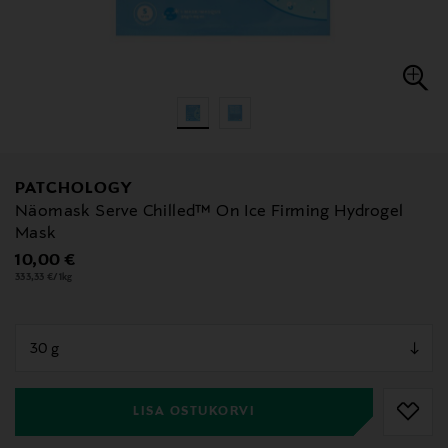
PATCHOLOGY
Näomask Serve Chilled™ On Ice Firming Hydrogel
Mask
Original Price
10,00 €
333,33 €/1kg
null
null
LISA OSTUKORVI