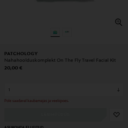
PATCHOLOGY
Nahahoolduskomplekt On The Fly Travel Facial Kit
Original Price
20,00 €
null
null
Pole saadaval kaubamajas ja veebipoes.
LÄBIMÜÜDUD
ASUKOHTA EI LEITUD