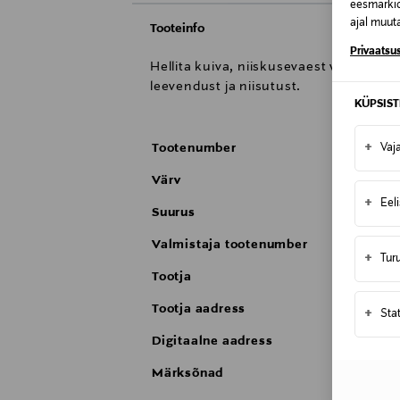
eesmärkid
ajal muuta
Tooteinfo
Privaatsus
Hellita kuiva, niiskusevaest või väsin
leevendust ja niisutust.
KÜPSIS
+
Tootenumber
Vaj
Värv
+
Eel
Suurus
Valmistaja tootenumber
+
Tur
Tootja
Tootja aadress
+
Sta
Digitaalne aadress
Märksõnad