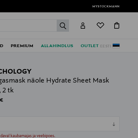
MYSTOCKMANN
label.header.go
ED
PREMIUM
ALLAHINDLUS
OUTLET
EESTI
CHOLOGY
asmask näole Hydrate Sheet Mask
 2 tk
al Price
 €
s
ull
ull
adaval kaubamajas ja veebipoes.