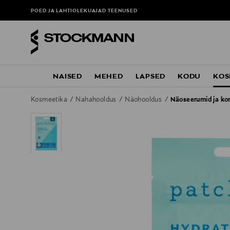
POED JA LAHTIOLEKUAJAD
TEENUSED
NAISED
MEHED
LAPSED
KODU
KOS
Kosmeetika
Nahahooldus
Näohooldus
Näoseerumid ja ko