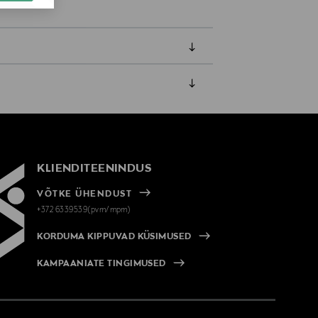
amisest. Suletud pakendis toodete puhul
vad olema avamata originaalpakendis.
KLIENDITEENINDUS
VÕTKE ÜHENDUST
+372 6339539(pvm/mpm)
KORDUMA KIPPUVAD KÜSIMUSED
KAMPAANIATE TINGIMUSED