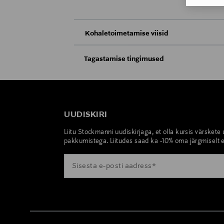
Kohaletoimetamise viisid
Kättesaamine poest
Tagastamise tingimused
Teil on õigus toodetega tutvuda ja põhjus
Tarnimine pakiautomaati või postkontoris
saab neid tagastada ainult avamata pakend
E-POE TAGASTUSED
UUDISKIRI
Liitu Stockmanni uudiskirjaga, et olla kursis värskete
pakkumistega. Liitudes saad ka -10% oma järgmiselt e