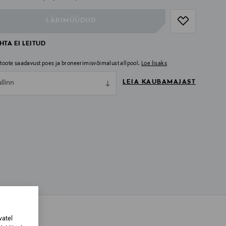
LÄBIMÜÜDUD
TA EI LEITUD
i toote saadavust poes ja broneerimisvõimalust allpool.
Loe lisaks
LEIA KAUBAMAJAST
allinn
vatel