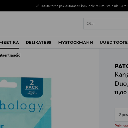
Tasuta tarne pakiautomaati kõikidele tellimustele üle 120€!
MEETIKA
DELIKATESS
MYSTOCKMANN
UUED TOOT
ntsentraadid
PAT
Kang
Duo,
Origin
11,00
2 pc
n
n
Pole sa