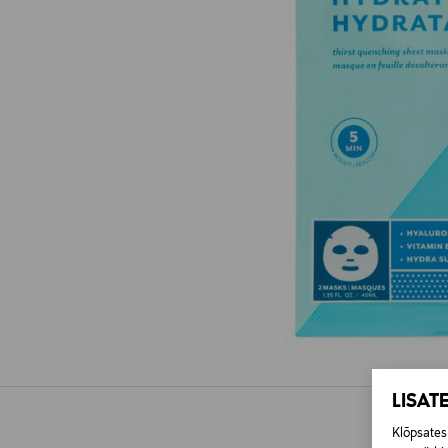
LISAT
Klõpsates 