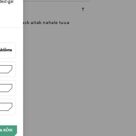
eid igal
uti kangasmask aitab nahale tuua
aktiivne
Finland
A KÕIK