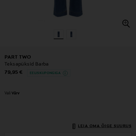
PART TWO
Teksapüksid Barba
Original Price
79,95 €
EELIS KUPONGIGA
Vali
Värv
LEIA OMA ÕIGE SUURUS