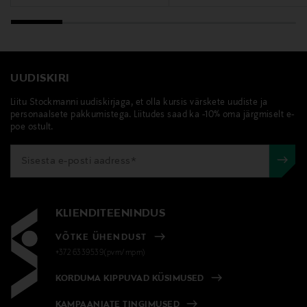
UUDISKIRI
Liitu Stockmanni uudiskirjaga, et olla kursis värskete uudiste ja
personaalsete pakkumistega. Liitudes saad ka -10% oma järgmiselt e-
poe ostult.
KLIENDITEENINDUS
VÕTKE ÜHENDUST
+372 6339539(pvm/mpm)
KORDUMA KIPPUVAD KÜSIMUSED
KAMPAANIATE TINGIMUSED