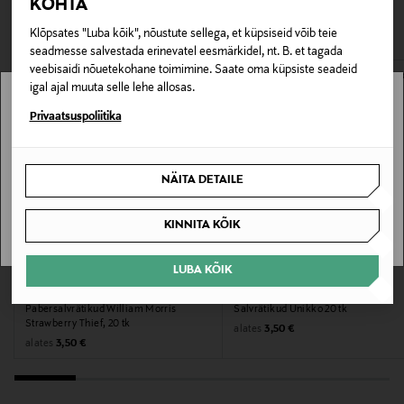
0,00 € – 4,90 €
KOHTA
Materjal
VAATASID KA
Paber
Klõpsates "Luba kõik", nõustute sellega, et küpsiseid võib teie
seadmesse salvestada erinevatel eesmärkidel, nt. B. et tagada
veebisaidi nõuetekohane toimimine. Saate oma küpsiste seadeid
Värv
igal ajal muuta selle lehe allosas.
GREEN
Stockmann pole Sinu riigis saadaval.
Privaatsuspoliitika
Tootjamaa
Sinu riiki ei ole kohaletoimetamine saadaval.
SAKSAMAA
NÄITA DETAILE
SAAN ARU
Valmistaja tootenumber
KINNITA KÕIK
209986
LUBA KÕIK
EELIS KUPONGIGA
EELIS KUPONGIGA
HAVI
MARIMEKKO
Tootja
Pabersalvrätikud William Morris
Salvrätikud Unikko 20 tk
Strawberry Thief, 20 tk
Duni AB
Original Price
alates
3,50 €
Original Price
alates
3,50 €
Tootja aadress
Duni AB, Box 237, SE-201 22 Malmö