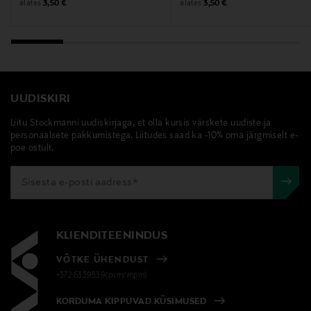
Original Price
Original Price
alates
alates
3,50 €
3,50 €
UUDISKIRI
Liitu Stockmanni uudiskirjaga, et olla kursis värskete uudiste ja
personaalsete pakkumistega. Liitudes saad ka -10% oma järgmiselt e-
poe ostult.
KLIENDITEENINDUS
VÕTKE ÜHENDUST
+372 6339539(pvm/mpm)
KORDUMA KIPPUVAD KÜSIMUSED