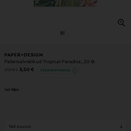
PAPER+DESIGN
Pabersalvrätikud Tropical Paradise, 20 tk
Original Price
3,50 €
alates
EELIS KUPONGIGA
Vali
Värv