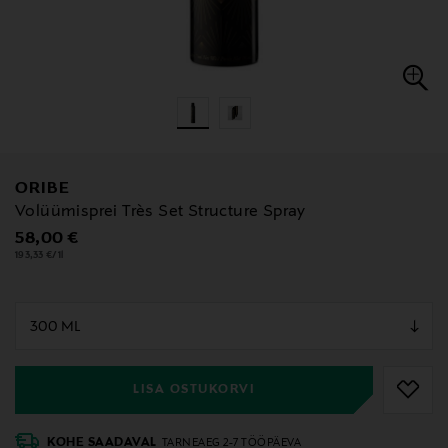
ORIBE
Volüümisprei Très Set Structure Spray
Original Price
58,00 €
193,33 €/1l
null
null
LISA OSTUKORVI
KOHE SAADAVAL
TARNEAEG 2-7 TÖÖPÄEVA