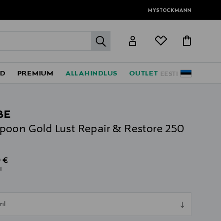
MYSTOCKMANN
label.header.go
ED
PREMIUM
ALLAHINDLUS
OUTLET
EESTI
BE
oon Gold Lust Repair & Restore 250
al Price
 €
l
ull
ml
ull