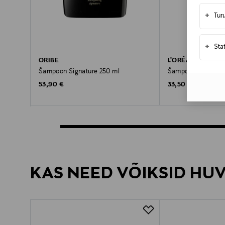
+
Tur
+
Sta
ORIBE
L'ORÉAL PROFES
Šampoon Signature 250 ml
Šampoon Absolut R
Original Price
Original Price
53,90 €
33,50 €
KAS NEED VÕIKSID HU