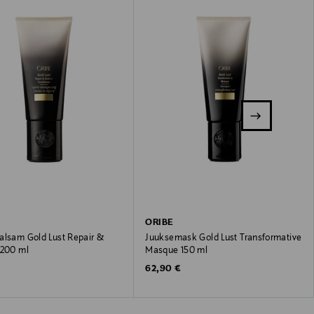
ORIBE
alsam Gold Lust Repair &
Juuksemask Gold Lust Transformative
 200 ml
Masque 150 ml
 Price
Original Price
€
62,90 €