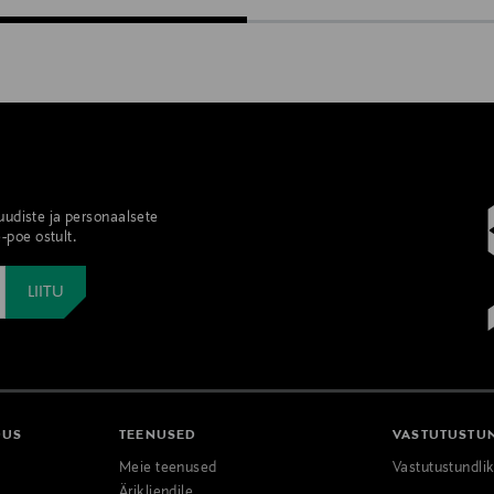
 uudiste ja personaalsete
-poe ostult.
DUS
TEENUSED
VASTUTUSTU
Meie teenused
Vastutustundli
Ärikliendile