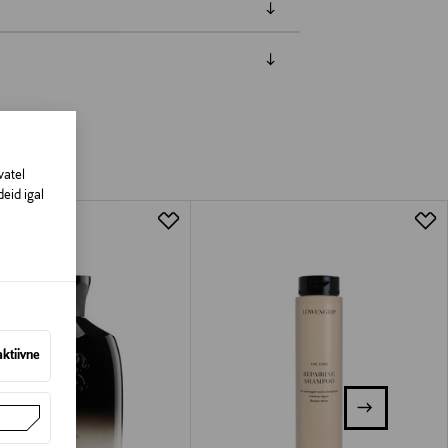
amisest. Suletud pakendis toodete puhul
vad olema avamata originaalpakendis.
vatel
eid igal
aktiivne