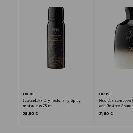
ORIBE
ORIBE
Juukselakk Dry Texturizing Spray,
Hooldav šampoon G
reisisuurus 75 ml
and Restore Sham
Original Price
Original Price
28,90 €
21,90 €