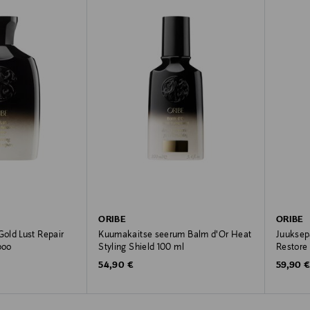
ORIBE
ORIBE
old Lust Repair
Kuumakaitse seerum Balm d'Or Heat
Juuksep
poo
Styling Shield 100 ml
Restore
Original Price
Original
54,90 €
59,90 