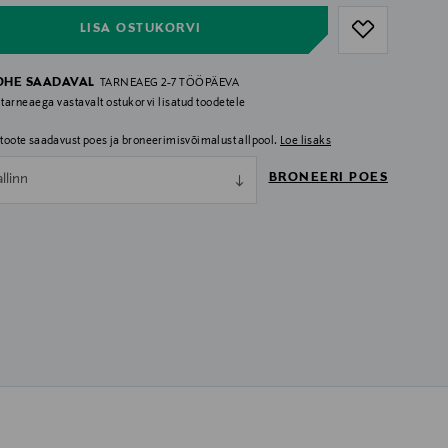
LISA OSTUKORVI
OHE SAADAVAL
TARNEAEG 2-7 TÖÖPÄEVA
 tarneaega vastavalt ostukorvi lisatud toodetele
i toote saadavust poes ja broneerimisvõimalust allpool.
Loe lisaks
BRONEERI POES
allinn