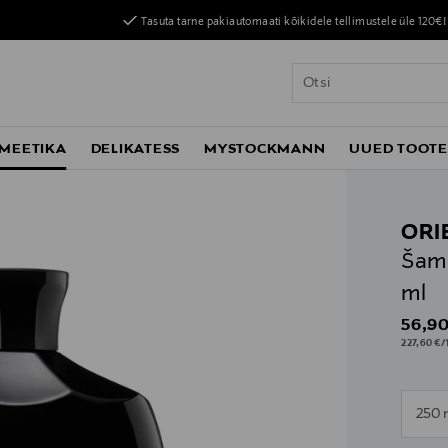
Tasuta tarne pakiautomaati kõikidele tellimustele üle 120€!
MEETIKA
DELIKATESS
MYSTOCKMANN
UUED TOOT
ORI
Šamp
ml
Origin
56,90
227,60 €/1
n
250 
n