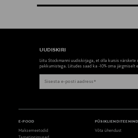
UUDISKIRI
Liitu Stockmanni uudiskirjaga, et olla kursis värskete
pakkumistega. Liitudes saad ka -10% oma järgmiselt e
E-POOD
PÜSIKLIENDITEENIN
Maksemeetodid
Võta ühendust
Tarnetingimused