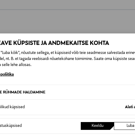
0,00 €
t esitamata lepingust taganeda 30 päeva jooksul alates kauba kättesa
0,00 € – 4,90 €
se
is. Tagastatavad suletud pakendis kosmeetika- ja loodustooted pea
SID KA
EAVE KÜPSISTE JA ANDMEKAITSE KOHTA
"Luba kõik", nõustute sellega, et küpsiseid võib teie seadmesse salvestada erine
el, nt. B. et tagada veebisaidi nõuetekohane toimimine. Saate oma küpsiste sead
 selle lehe allosas.
poliitika
TE RÜHMADE HALDAMINE
alikud küpsised
Alati 
istusküpsised
Keeldu
Luba