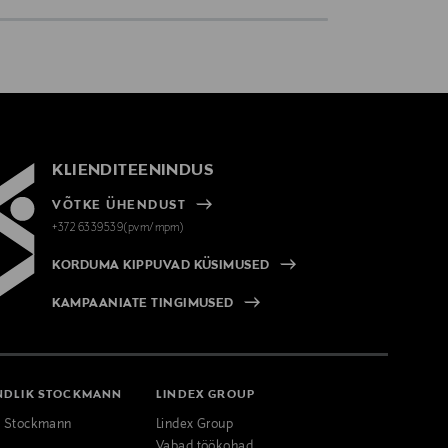
KLIENDITEENINDUS
VÕTKE ÜHENDUST
+372 6339539(pvm/mpm)
KORDUMA KIPPUVAD KÜSIMUSED
KAMPAANIATE TINGIMUSED
NDLIK STOCKMANN
LINDEX GROUP
k Stockmann
Lindex Group
Vabad töökohad