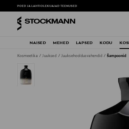
POED JA LAHTIOLEKUAJAD
TEENUSED
NAISED
MEHED
LAPSED
KODU
KOS
Kosmeetika
Juuksed
Juuksehooldusvahendid
Šampoonid