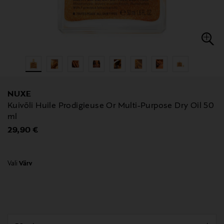
NUXE
Kuivõli Huile Prodigieuse Or Multi-Purpose Dry Oil 50
ml
Original Price
29,90 €
Vali
Värv
null