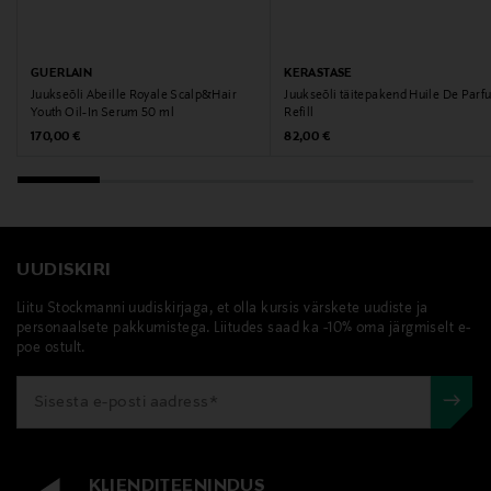
GUERLAIN
KERASTASE
Juukseõli Abeille Royale Scalp&Hair
Juukseõli täitepakend Huile De Par
Youth Oil-In Serum 50 ml
Refill
Original Price
Original Price
170,00 €
82,00 €
UUDISKIRI
Liitu Stockmanni uudiskirjaga, et olla kursis värskete uudiste ja
personaalsete pakkumistega. Liitudes saad ka -10% oma järgmiselt e-
poe ostult.
KLIENDITEENINDUS