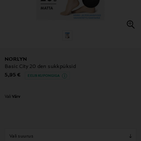
NORLYN
Basic City 20 den sukkpüksid
Original Price
5,95 €
EELIS KUPONGIGA
Vali
Värv
null
null