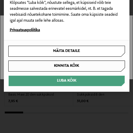
Klõpsates "Luba kõik", nõustute sellega, et küpsiseid võib teie
Masinpesu
seadmesse salvestada erinevatel eesmärkidel, nt. B. et tagada
veebisaidi nõuetekohane toimimine. Saate oma küpsiste seadeid
igal ajal muuta selle lehe allosas.
Pesemistemperatuur
Stockmann pole Sinu riigis saadaval.
Privaatsuspoliitika
40 °C
Sinu riiki ei ole kohaletoimetamine saadaval.
Värv
NÄITA DETAILE
SMOKE (TUMMANHARMAA)
SAAN ARU
KINNITA KÕIK
Valmistaja tootenumber
LUBA KÕIK
A41541
EELIS KUPONGIGA
EELIS KUPONGIGA
NORLYN
WOLFORD
Basic Maxi 20 den sukkpüksid
Sukkpüksid 8 den
Tootja
Original Price
Original Price
7,95 €
31,00 €
Pierre Robert Oy
Tootja aadress
Äyritie 24, 01510, Vantaa, Finland