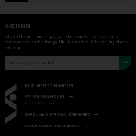
UUDISKIRI
Liitu Stockmanni uudiskirjaga, et olla kursis värskete uudiste ja
personaalsete pakkumistega. Liitudes saad ka -10% oma järgmiselt e-
poe ostult.
KLIENDITEENINDUS
VÕTKE ÜHENDUST
+372 6339539(pvm/mpm)
KORDUMA KIPPUVAD KÜSIMUSED
KAMPAANIATE TINGIMUSED