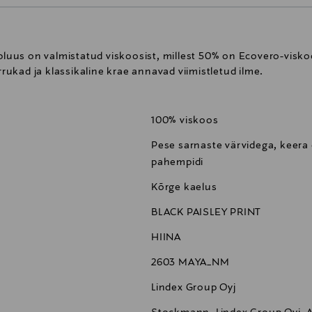
us on valmistatud viskoosist, millest 50% on Ecovero-viskoos
ukad ja klassikaline krae annavad viimistletud ilme.
100% viskoos
Pese sarnaste värvidega, keera 
pahempidi
Kõrge kaelus
BLACK PAISLEY PRINT
HIINA
2603 MAYA_NM
Lindex Group Oyj