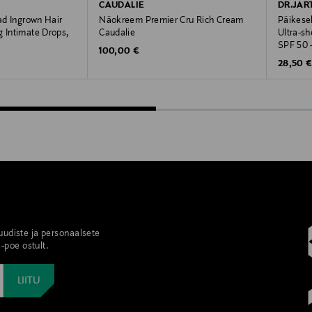
CAUDALIE
DR.JAR
gad Ingrown Hair
Näokreem Premier Cru Rich Cream
Päikese
g Intimate Drops,
Caudalie
Ultra-sh
SPF 50 
Original Price
100,00 €
Original
28,50 
 uudiste ja personaalsete
-poe ostult.