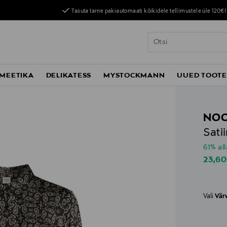
Tasuta tarne pakiautomaati kõikidele tellimustele üle 120€!
MEETIKA
DELIKATESS
MYSTOCKMANN
UUED TOOT
NO
Sati
61% al
Disco
23,60
Vali
Vär