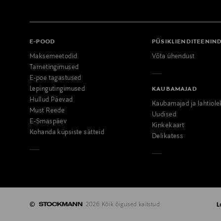
E-POOD
PÜSIKLIENDITEENIN
Maksemeetodid
Võta ühendust
Tarnetingimused
E-poe tagastused
Lepingutingimused
KAUBAMAJAD
Hullud Päevad
Kaubamajad ja lahtiole
Must Reede
Uudised
E-Smaspäev
Kinkekaart
Kohanda küpsiste sätteid
Delikatess
©
2026 Kõik õigused kaitstud
L