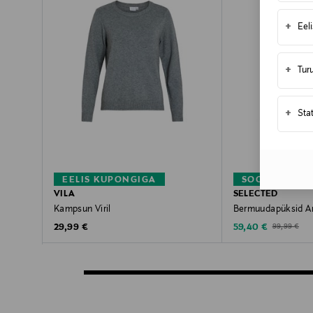
+
Eel
+
Tur
+
Sta
EELIS KUPONGIGA
SOODUSTUS 4
VILA
SELECTED
Kampsun Viril
Bermuudapüksid 
Original Price
Discounted Price
Original Pric
29,99 €
59,40 €
99,99 €