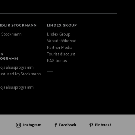
NDLIK STOCKMANN
LINDEX GROUP
k Stockmann
Lindex Group
Vabad töökohad
Partner Media
NN
Tourist discount
ROGRAMM
EAS toetus
ojaalsusprogramm
odustused MyStockmann
ojaalsusprogrammi
Instagram
Facebook
Pinterest