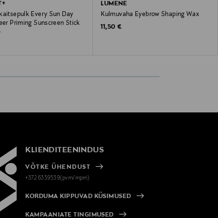
T+
LUMENE
kaitsepulk Every Sun Day
Kulmuvaha Eyebrow Shaping Wax
eer Priming Sunscreen Stick
Original Price
11,50 €
-
 Price
€
KLIENDITEENINDUS
VÕTKE ÜHENDUST
+372 6339539(pvm/mpm)
KORDUMA KIPPUVAD KÜSIMUSED
KAMPAANIATE TINGIMUSED