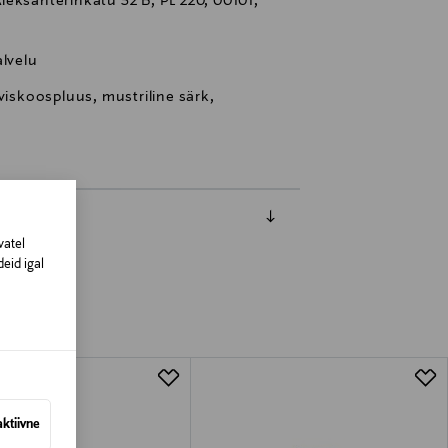
eksanterinkatu 52 B, PL 220, 00101,
lvelu
viskoospluus, mustriline särk,
vatel
eid igal
aktiivne