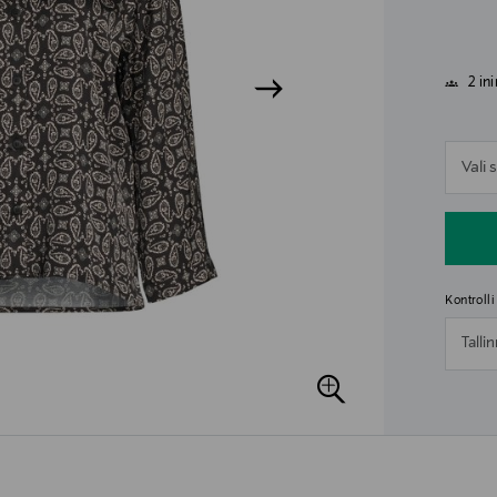
2 in
n
Vali
n
Kontroll
Talli