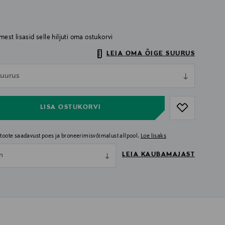
imest lisasid selle hiljuti oma ostukorvi
LEIA OMA ÕIGE SUURUS
ull
 suurus
ull
LISA OSTUKORVI
i toote saadavust poes ja broneerimisvõimalust allpool.
Loe lisaks
LEIA KAUBAMAJAST
nn