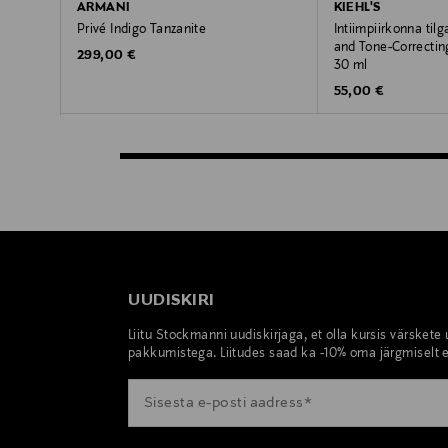
ARMANI
KIEHL'S
Privé Indigo Tanzanite
Intiimpiirkonna til
and Tone-Correctin
Original Price
299,00 €
30 ml
Original Price
55,00 €
UUDISKIRI
Liitu Stockmanni uudiskirjaga, et olla kursis värskete
pakkumistega. Liitudes saad ka -10% oma järgmiselt e