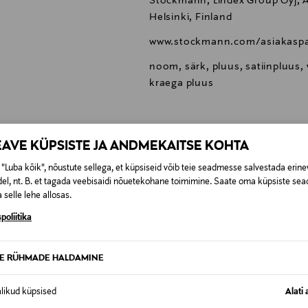
Stockmann, Lindex Group Oyj, Al
Helsinki, Finland
www.stockmann.com/asiakaspa
noom, särk, pluus, satiinpluus, 
kraega pluus
EAVE KÜPSISTE JA ANDMEKAITSE KOHTA
"Luba kõik", nõustute sellega, et küpsiseid võib teie seadmesse salvestada erine
0,00 €
el, nt. B. et tagada veebisaidi nõuetekohane toimimine. Saate oma küpsiste sead
 selle lehe allosas.
SID KA
0,00 € – 4,90 €
se
poliitika
TE RÜHMADE HALDAMINE
alikud küpsised
Alati 