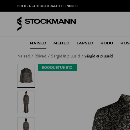
POED JA LAHTIOLEKUAJAD
TEENUSED
NAISED
MEHED
LAPSED
KODU
KOS
Naised
Rõivad
Särgid & pluusid
Särgid & pluusid
SOODUSTUS 61%