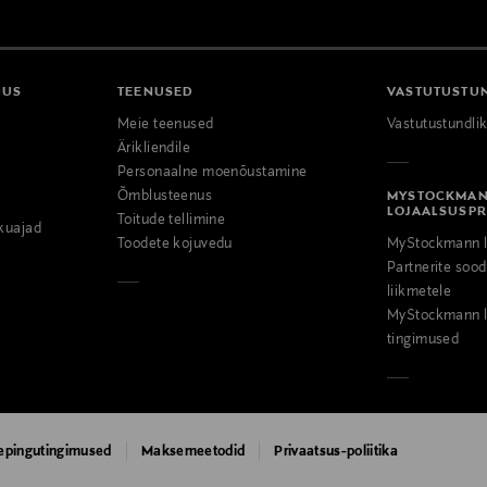
DUS
TEENUSED
VASTUTUSTU
Meie teenused
Vastutustundli
Ärikliendile
Personaalne moenõustamine
Õmblusteenus
MYSTOCKMA
LOJAALSUSP
Toitude tellimine
kuajad
Toodete kojuvedu
MyStockmann l
Partnerite so
liikmetele
MyStockmann l
tingimused
epingutingimused
Maksemeetodid
Privaatsus-poliitika