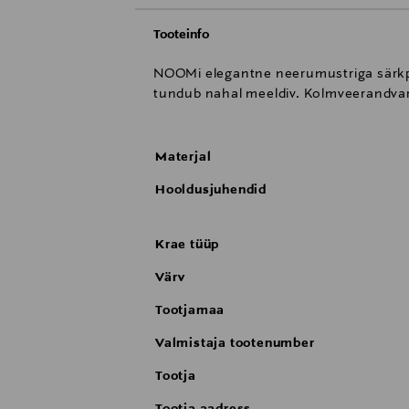
Tooteinfo
NOOMi elegantne neerumustriga särkplu
tundub nahal meeldiv. Kolmveerandvarr
Materjal
Hooldusjuhendid
Krae tüüp
Värv
Tootjamaa
Valmistaja tootenumber
Tootja
Tootja aadress