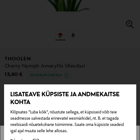
THOOLEN
Cherry Nymph Amaryllis lillesibul
Original Price
13,90 €
EELIS KUPONGIGA
LISATEAVE KÜPSISTE JA ANDMEKAITSE
KOHTA
null
null
Pole saadaval kaubamajas ja veebipoes.
Klõpsates "Luba kõik", nõustute sellega, et küpsiseid võib teie
seadmesse salvestada erinevatel eesmärkidel, nt. B. et tagada
veebisaidi nõuetekohane toimimine. Saate oma küpsiste seadeid
LÄBIMÜÜDUD
igal ajal muuta selle lehe allosas.