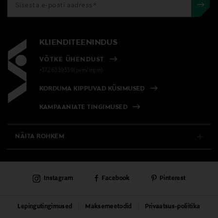
Suurus
1 kpl
KLIENDITEENINDUS
Tootjamaa
VÕTKE ÜHENDUST
HOLLAND
+372 6339539(pvm/mpm)
Valmistaja tootenumber
KORDUMA KIPPUVAD KÜSIMUSED
8713766028271
KAMPAANIATE TINGIMUSED
Tootja
NÄITA ROHKEM
THOOLEN INTERNATIONAL B.V.
E-POOD
Tootja aadress
Instagram
Facebook
Pinterest
Postbus 30, 2050 AA Overveen, The Netherlands
PÜSIKLIENDITEENINDUS
KAUBAMAJAD
Digitaalne aadress
Lepingutingimused
Maksemeetodid
Privaatsus-poliitika