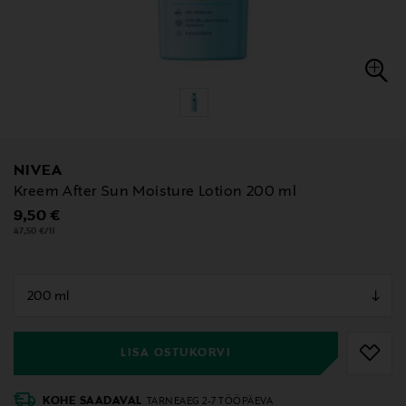
NIVEA
Kreem After Sun Moisture Lotion 200 ml
Original Price
9,50 €
47,50 €/1l
null
null
LISA OSTUKORVI
KOHE SAADAVAL
TARNEAEG 2-7 TÖÖPÄEVA