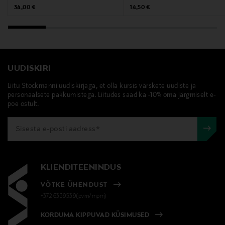
Original Price
Original Price
34,00 €
14,50 €
UUDISKIRI
Liitu Stockmanni uudiskirjaga, et olla kursis värskete uudiste ja
personaalsete pakkumistega. Liitudes saad ka -10% oma järgmiselt e-
poe ostult.
KLIENDITEENINDUS
VÕTKE ÜHENDUST
+372 6339539(pvm/mpm)
KORDUMA KIPPUVAD KÜSIMUSED