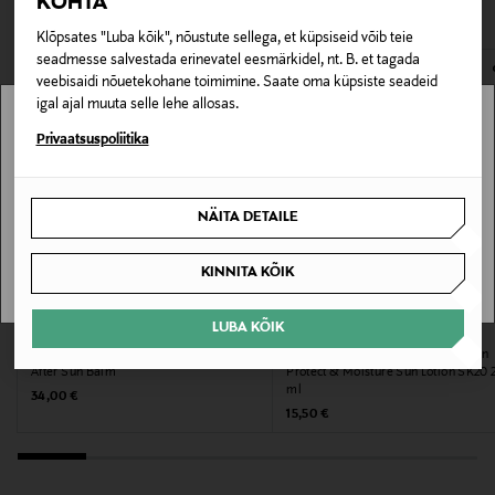
VAATASID KA
KOHTA
avamata originaalpakendis.
Kategooria
Klõpsates "Luba kõik", nõustute sellega, et küpsiseid võib teie
E-POE TAGASTUSED
seadmesse salvestada erinevatel eesmärkidel, nt. B. et tagada
After sun kreem
veebisaidi nõuetekohane toimimine. Saate oma küpsiste seadeid
igal ajal muuta selle lehe allosas.
Tooteseeria
Stockmann pole Sinu riigis saadaval.
Privaatsuspoliitika
Nivea Sun
Sinu riiki ei ole kohaletoimetamine saadaval.
Värv
NÄITA DETAILE
SAAN ARU
1
KINNITA KÕIK
Suurus
LUBA KÕIK
CLARINS
NIVEA
200 ml
Päevitusjärgne emulsioon Soothing
Päikesekaitseemulsioon Nivea Sun
After Sun Balm
Protect & Moisture Sun Lotion SK20
ml
Original Price
Tootjamaa
34,00 €
Original Price
15,50 €
HISPAANIA
Tootja