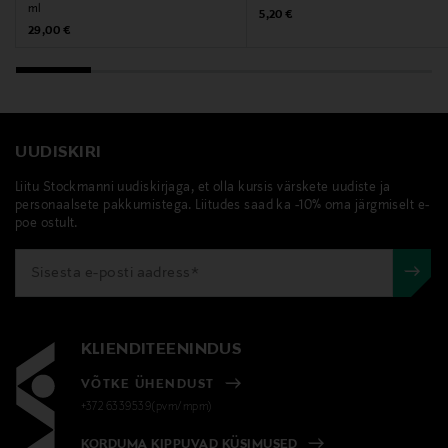
ml
Original Price
5,20 €
Original Price
29,00 €
UUDISKIRI
Liitu Stockmanni uudiskirjaga, et olla kursis värskete uudiste ja
personaalsete pakkumistega. Liitudes saad ka -10% oma järgmiselt e-
poe ostult.
KLIENDITEENINDUS
VÕTKE ÜHENDUST
+372 6339539(pvm/mpm)
KORDUMA KIPPUVAD KÜSIMUSED