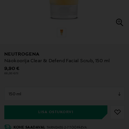
NEUTROGENA
Näokoorija Clear & Defend Facial Scrub, 150 ml
Original Price
9,90 €
66,00 €/1l
null
null
LISA OSTUKORVI
KOHE SAADAVAL
TARNEAEG 2-7 TÖÖPÄEVA