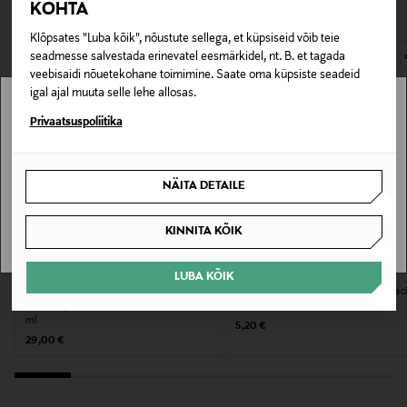
VAATASID KA
135401376
avamata originaalpakendis.
KOHTA
Klõpsates "Luba kõik", nõustute sellega, et küpsiseid võib teie
E-POE TAGASTUSED
Pakendi suurus
seadmesse salvestada erinevatel eesmärkidel, nt. B. et tagada
150 ml
veebisaidi nõuetekohane toimimine. Saate oma küpsiste seadeid
igal ajal muuta selle lehe allosas.
Omadus
Stockmann pole Sinu riigis saadaval.
Privaatsuspoliitika
Õlivaba
Sinu riiki ei ole kohaletoimetamine saadaval.
NÄITA DETAILE
Nahatüüp
SAAN ARU
Normaalne ja kombineeritud nahk, Rasune nahk
KINNITA KÕIK
Kategooria
KIEHL'S
NEUTROGENA
LUBA KÕIK
Õrn puhastusvahend kõikidele
Puhastusgeel Refreshingly Clear Fac
Kooriv kreem
nahatüüpidele Ultra Facial Cleanser 150
Wash, 200 ml
ml
Original Price
5,20 €
Original Price
Suurus
29,00 €
150 ml