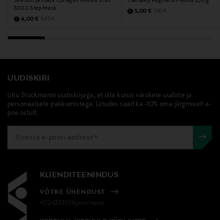
Seerum ja mask Collagen Reedle Shot
Tükiseep Regina di Peonie 250 g
300 2-Step Mask
Discounted Price
Original Price
5,00 €
7,90 €
Discounted Price
Original Price
4,00 €
6,00 €
UUDISKIRI
Liitu Stockmanni uudiskirjaga, et olla kursis värskete uudiste ja
personaalsete pakkumistega. Liitudes saad ka -10% oma järgmiselt e-
poe ostult.
KLIENDITEENINDUS
VÕTKE ÜHENDUST
+372 6339539(pvm/mpm)