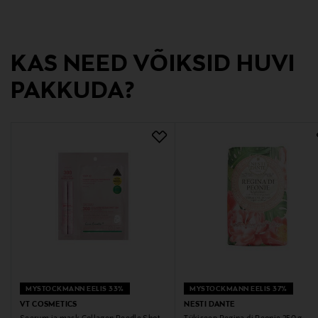
Amerintie 1, 04320, Tuusula, Finland
Digitaalne aadress
KAS NEED VÕIKSID HUVI
https://boreas.fi/pages/ota-yhteytta
PAKKUDA?
Märksõnad
Käteseep
MYSTOCKMANN EELIS 33%
MYSTOCKMANN EELIS 37%
VT COSMETICS
NESTI DANTE