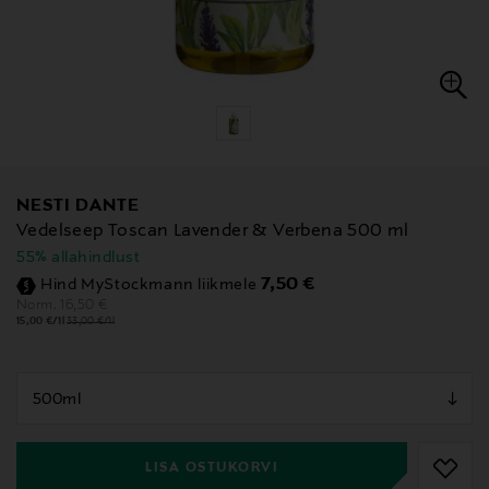
NESTI DANTE
Vedelseep Toscan Lavender & Verbena 500 ml
55% allahindlust
Discounted Price
7,50 €
Hind MyStockmann liikmele
Original Price
16,50 €
Norm.
15,00 €/1l
33,00 €/1l
null
null
LISA OSTUKORVI