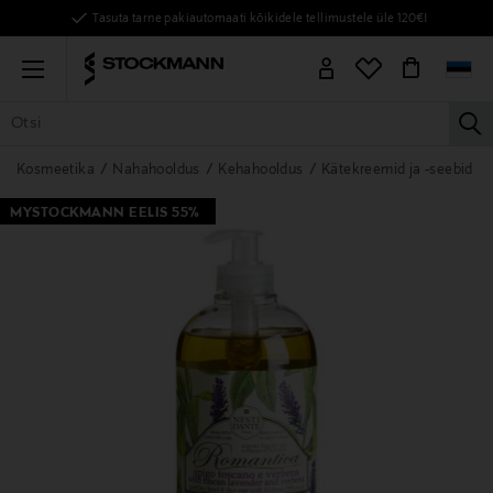
Tasuta tarne pakiautomaati kõikidele tellimustele üle 120€!
Menu
la
KÕIK TOOTED
NAISED
MEHED
LAPSED
KODU
KOSMEE
Kosmeetika
Nahahooldus
Kehahooldus
Kätekreemid ja -seebid
MYSTOCKMANN EELIS 55%