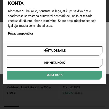
TEISED KLIENDID
tagastada ainult avamata pakendis. Tagastatavad suletud
Tootenumber
KOHTA
pakendis kosmeetika- ja loodustooted peavad olema
VAATASID KA
117817379
avamata originaalpakendis.
Klõpsates "Luba kõik", nõustute sellega, et küpsiseid võib teie
seadmesse salvestada erinevatel eesmärkidel, nt. B. et tagada
E-POE TAGASTUSED
veebisaidi nõuetekohane toimimine. Saate oma küpsiste seadeid
Pakendi suurus
igal ajal muuta selle lehe allosas.
500 ml
Stockmann pole Sinu riigis saadaval.
Privaatsuspoliitika
Suurus
Sinu riiki ei ole kohaletoimetamine saadaval.
500ml
NÄITA DETAILE
SAAN ARU
Valmistaja tootenumber
KINNITA KÕIK
0837524001967
LUBA KÕIK
SOODUSTUS 60%
Tootja
BAYLIS & HARDING
NEW BALANCE
Vedelseep Rose & Geranium 500 ml
Tossud 1906F
New Organics Oy
Original Price
Discounted Price
Original Price
6,90 €
71,60 €
180,00 €
Tootja aadress