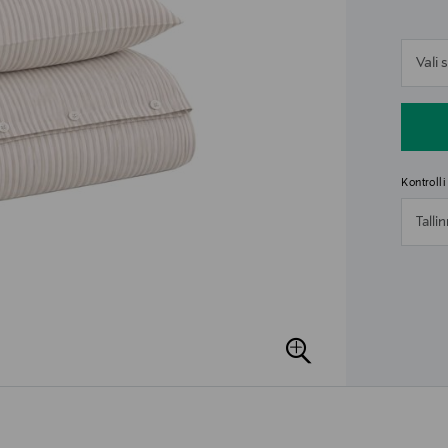
n
Vali
n
Kontroll
Talli