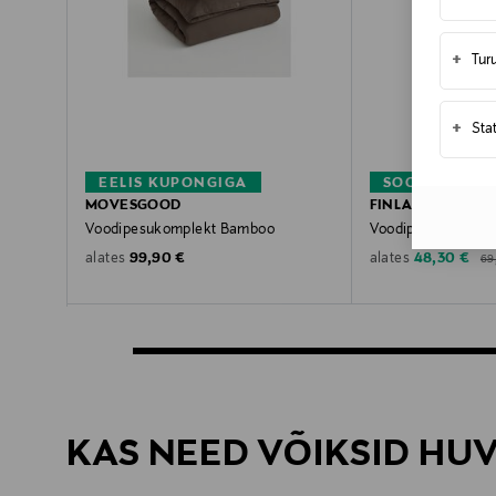
+
Tur
+
Sta
EELIS KUPONGIGA
SOODUSTUS 3
MOVESGOOD
FINLAYSON
Voodipesukomplekt Bamboo
Voodipesukomplekt
Ori
Original Price
Discounted 
99,90 €
48,30 €
alates
alates
69
KAS NEED VÕIKSID HU