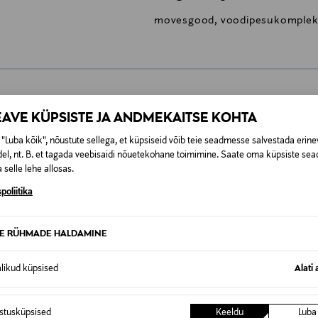
movesgood, voodipesukomplek
0,00 €
EAVE KÜPSISTE JA ANDMEKAITSE KOHTA
"Luba kõik", nõustute sellega, et küpsiseid võib teie seadmesse salvestada erine
SID KA
0,00 € – 4,90 €
se
el, nt. B. et tagada veebisaidi nõuetekohane toimimine. Saate oma küpsiste sead
 selle lehe allosas.
poliitika
TE RÜHMADE HALDAMINE
alikud küpsised
Alati 
istusküpsised
Keeldu
Luba