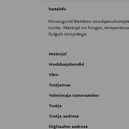
Tooteinfo
Movesgood Bamboo voodipesukomplekt o
tunde. Materjal on hingav, temperatuuri 
Sulgub nööpidega.
Materjal
Hooldusjuhendid
Värv
Tootjamaa
Valmistaja tootenumber
Tootja
Tootja aadress
Digitaalne aadress