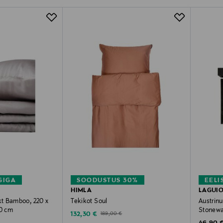
GIGA
SOODUSTUS 30%
EELI
HIMLA
LAGUIO
t Bamboo, 220 x
Tekikot Soul
Austrin
60 cm
Stonewa
Discounted Price
Original Price
132,30 €
189,00 €
Original