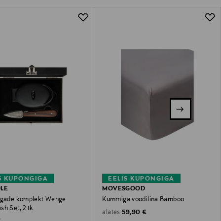
S KUPONGIGA
EELIS KUPONGIGA
LE
MOVESGOOD
ugade komplekt Wenge
Kummiga voodilina Bamboo
sh Set, 2 tk
Original Price
59,90 €
alates
 Price