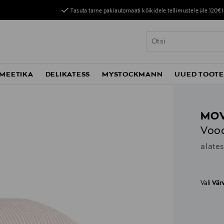
Tasuta tarne pakiautomaati kõikidele tellimustele üle 120€!
MEETIKA
DELIKATESS
MYSTOCKMANN
UUED TOOT
MO
Voo
alate
Vali
Vär