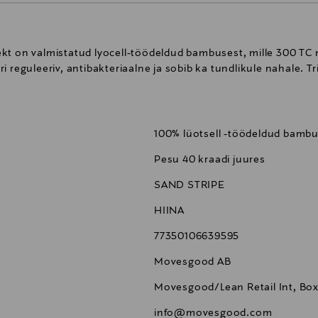
n valmistatud lyocell-töödeldud bambusest, mille 300 TC nii
reguleeriv, antibakteriaalne ja sobib ka tundlikule nahale. Trii
100% lüotsell -töödeldud bamb
Pesu 40 kraadi juures
SAND STRIPE
HIINA
77350106639595
Movesgood AB
Movesgood/Lean Retail Int, Box
info@movesgood.com