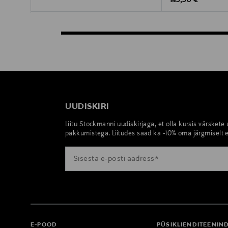
149,90 €
UUDISKIRI
Liitu Stockmanni uudiskirjaga, et olla kursis värskete
pakkumistega. Liitudes saad ka -10% oma järgmiselt e
E-POOD
PÜSIKLIENDITEENIN