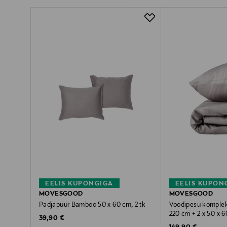
EELIS KUPONGIGA
EELIS KUPON
MOVESGOOD
MOVESGOOD
Padjapüür Bamboo 50 x 60 cm, 2 tk
Voodipesu komplek
220 cm + 2 x 50 x 
Original Price
39,90 €
Original Price