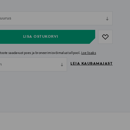
ull
 suurus
ull
LISA OSTUKORVI
i toote saadavust poes ja broneerimisvõimalust allpool.
Loe lisaks
LEIA KAUBAMAJAST
nn