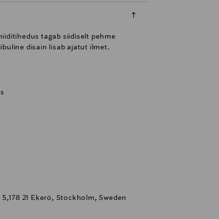
ditihedus tagab siidiselt pehme
buline disain lisab ajatut ilmet.
us
 5,178 21 Ekerö, Stockholm, Sweden