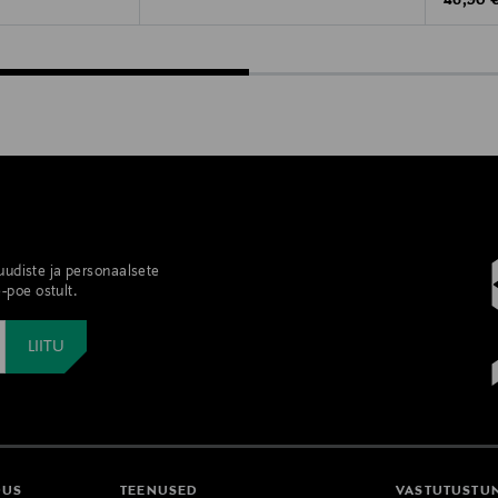
46,90 
 uudiste ja personaalsete
-poe ostult.
DUS
TEENUSED
VASTUTUSTU