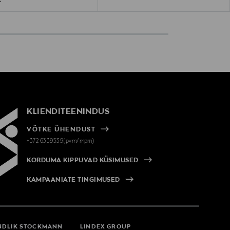
€
KLIENDITEENINDUS
VÕTKE ÜHENDUST
+372 6339539(pvm/mpm)
KORDUMA KIPPUVAD KÜSIMUSED
KAMPAANIATE TINGIMUSED
NDLIK STOCKMANN
LINDEX GROUP