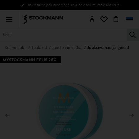
Tasuta tarne pakiautomaati kõikidele tellimustele üle 120€!
Menu
la
KÕIK TOOTED
NAISED
MEHED
LAPSED
KODU
KOSMEE
Kosmeetika
Juuksed
Juuste viimistlus
Juuksevahad ja-geelid
MYSTOCKMANN EELIS 26%