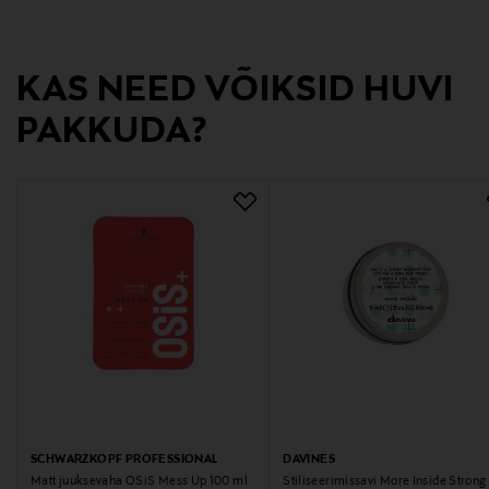
Tootja
KAS NEED VÕIKSID HUVI
IdHAIR Finland Oy
PAKKUDA?
Tootja aadress
Vasarakatu 1 LH 21, 40320 Jyväskylä, Finland
Digitaalne aadress
asiakaspalvelu@idhair.fi
Märksõnad
Stiilivaha
SCHWARZKOPF PROFESSIONAL
DAVINES
Matt juuksevaha OSiS Mess Up 100 ml
Stiliseerimissavi More Inside Strong