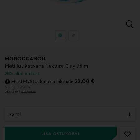
MOROCCANOIL
Matt juuksevaha Texture Clay 75 ml
26% allahindlust
Discounted Price
22,00 €
Hind MyStockmann liikmele
Original Price
29,90 €
Norm.
293,33 €/1l
398,67 €/1l
null
null
LISA OSTUKORVI