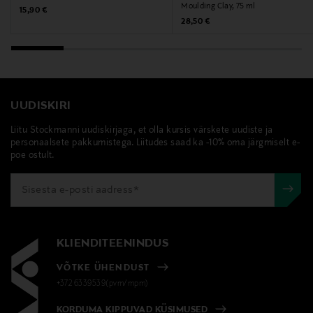
Moulding Clay, 75 ml
Original Price
15,90 €
Original Price
28,50 €
UUDISKIRI
Liitu Stockmanni uudiskirjaga, et olla kursis värskete uudiste ja
personaalsete pakkumistega. Liitudes saad ka -10% oma järgmiselt e-
poe ostult.
KLIENDITEENINDUS
VÕTKE ÜHENDUST
+372 6339539(pvm/mpm)
KORDUMA KIPPUVAD KÜSIMUSED