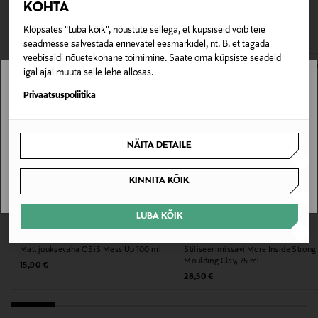
KOHTA
pakendis kosmeetika- ja loodustooted peavad olema
mittekleepuva viimistluse.
VAATASID KA
130718431
avamata originaalpakendis.
Klõpsates "Luba kõik", nõustute sellega, et küpsiseid võib teie
seadmesse salvestada erinevatel eesmärkidel, nt. B. et tagada
E-POE TAGASTUSED
Pakendi suurus
veebisaidi nõuetekohane toimimine. Saate oma küpsiste seadeid
igal ajal muuta selle lehe allosas.
75 ml
Stockmann pole Sinu riigis saadaval.
Privaatsuspoliitika
Juuksetüüp
Sinu riiki ei ole kohaletoimetamine saadaval.
Normaalsetele juustele
NÄITA DETAILE
SAAN ARU
Kategooria
KINNITA KÕIK
Mattvaha
LUBA KÕIK
Suurus
SCHWARZKOPF PROFESSIONAL
DAVINES
Matt juuksevaha OSiS Mess Up 100 ml
Stiliseerimissavi More Inside Strong
75 ml
Moulding Clay, 75 ml
Original Price
15,90 €
Original Price
28,50 €
Valmistaja tootenumber
200860