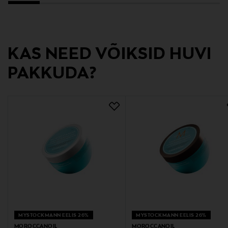
IdHAIR Finland Oy
Tootja aadress
Vasarakatu 1 LH 21, 40320 Jyväskylä, Finland
KAS NEED VÕIKSID HUVI
Digitaalne aadress
PAKKUDA?
asiakaspalvelu@idhair.fi
MYSTOCKMANN EELIS 26%
MYSTOCKMANN EELIS 26%
MOROCCANOIL
MOROCCANOIL