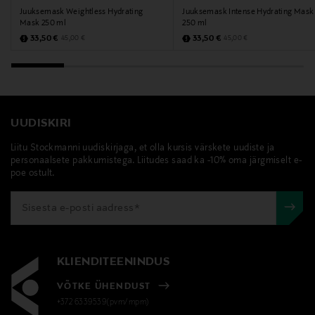
Juuksemask Weightless Hydrating
Juuksemask Intense Hydrating Mask
Mask 250 ml
250 ml
Discounted Price
Discounted Price
Original Price
Original Price
33,50 €
33,50 €
45,00 €
45,00 €
UUDISKIRI
Liitu Stockmanni uudiskirjaga, et olla kursis värskete uudiste ja
personaalsete pakkumistega. Liitudes saad ka -10% oma järgmiselt e-
poe ostult.
KLIENDITEENINDUS
VÕTKE ÜHENDUST
+372 6339539(pvm/mpm)