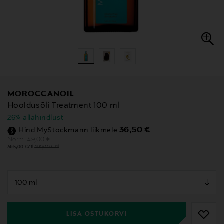
MOROCCANOIL
Hooldusõli Treatment 100 ml
26% allahindlust
Discounted Price
36,50 €
Hind MyStockmann liikmele
Original Price
49,00 €
Norm.
365,00 €/1l
490,00 €/1l
null
null
LISA OSTUKORVI