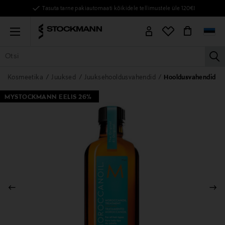
Tasuta tarne pakiautomaati kõikidele tellimustele üle 120€!
Menu
la
KÕIK TOOTED
NAISED
MEHED
LAPSED
KODU
KOSMEE
Kosmeetika
Juuksed
Juuksehooldusvahendid
Hooldusvahendid
MYSTOCKMANN EELIS 26%