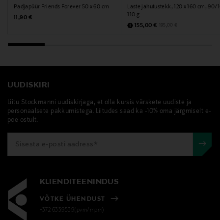
Padjapüür Friends Forever 50 x 60 cm
Laste jahutustekk, 120 x 160 cm, 90/1
Fiskars Oyj
110 g
Original Price
11,90 €
Discounted Price
Original Price
155,00 €
195,00 €
Tootja aadress
Keilaniementie 10, 02150, Espoo, Finland
Digitaalne aadress
UUDISKIRI
consumercare.finland@fiskars.com
Liitu Stockmanni uudiskirjaga, et olla kursis värskete uudiste ja
personaalsete pakkumistega. Liitudes saad ka -10% oma järgmiselt e-
Märksõnad
poe ostult.
Muumi, muumiorg, armastus, tekikott ja padjapüür,
tekikottide komplekt, pesukomplekt,Sõbrapäeva
kingitus, sõbrapäev
KLIENDITEENINDUS
VÕTKE ÜHENDUST
+372 6339539(pvm/mpm)