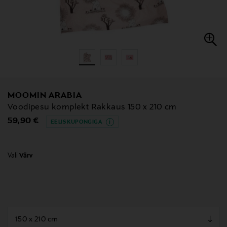
MOOMIN ARABIA
Voodipesu komplekt Rakkaus 150 x 210 cm
Original Price
59,90 €
EELIS KUPONGIGA
Vali
Värv
null
null