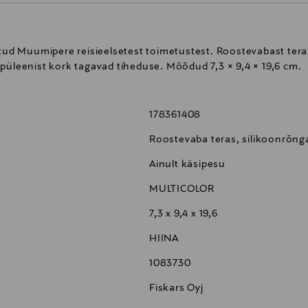
itud Muumipere reisieelsetest toimetustest. Roostevabast tera
püleenist kork tagavad tiheduse. Mõõdud 7,3 × 9,4 × 19,6 cm.
178361408
Roostevaba teras, silikoonrõng
Ainult käsipesu
MULTICOLOR
7,3 x 9,4 x 19,6
HIINA
1083730
Fiskars Oyj