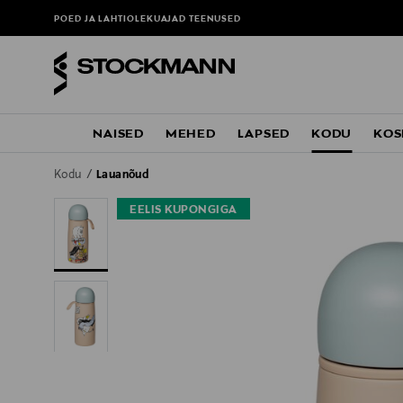
POED JA LAHTIOLEKUAJAD
TEENUSED
NAISED
MEHED
LAPSED
KODU
KOS
Kodu
Lauanõud
EELIS KUPONGIGA