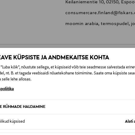
Keilaniementie 10, 02150, Espoo
consumercare.finland@fiskars
moomin arabia, termospudel, jo
EAVE KÜPSISTE JA ANDMEKAITSE KOHTA
0,00 €
"Luba kõik", nõustute sellega, et küpsiseid võib teie seadmesse salvestada erine
el, nt. B. et tagada veebisaidi nõuetekohane toimimine. Saate oma küpsiste sead
SID KA
 selle lehe allosas.
0,00 € – 4,90 €
se
poliitika
TE RÜHMADE HALDAMINE
alikud küpsised
Alati 