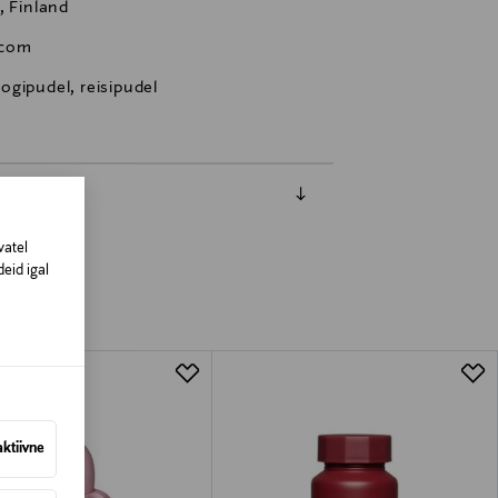
, Finland
.com
ogipudel, reisipudel
vatel
eid igal
aktiivne