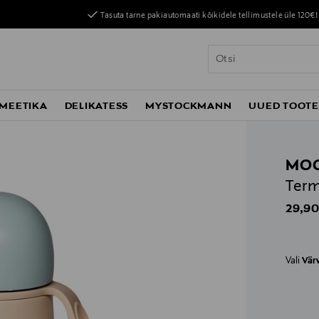
Tasuta tarne pakiautomaati kõikidele tellimustele üle 120€!
MEETIKA
DELIKATESS
MYSTOCKMANN
UUED TOOT
MOO
Ter
Origin
29,90
Vali
Vär