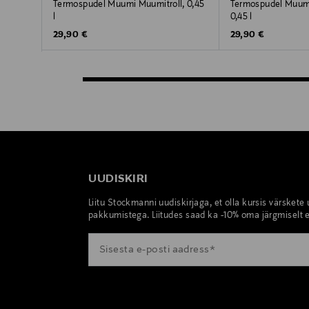
Termospudel Muumi Muumitroll, 0,45
Termospudel Muum
l
0,45 l
Original Price
Original Price
29,90 €
29,90 €
UUDISKIRI
Liitu Stockmanni uudiskirjaga, et olla kursis värskete
pakkumistega. Liitudes saad ka -10% oma järgmiselt e