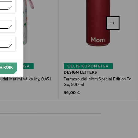
S KUPONGIGA
EELIS KUPONGIGA
A KÕIK
N ARABIA
DESIGN LETTERS
udel Muumi Väike My, 0,45 l
Termospudel Mom Special Edition To
Go, 500 ml
 Price
€
Original Price
36,00 €