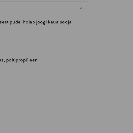
sest pudel hoiab joogi kaua sooja
as, polüpropüleen