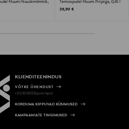
pudel Muumi Nuuskmõmmik,
Termospudel Muumi Piripiiga, 0,45 l
Original Price
29,90 €
 Price
€
KLIENDITEENINDUS
VÕTKE ÜHENDUST
+372 6339539(pvm/mpm)
KORDUMA KIPPUVAD KÜSIMUSED
KAMPAANIATE TINGIMUSED