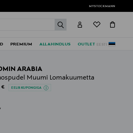
MYSTOCKMANN
label.header.go
ED
PREMIUM
ALLAHINDLUS
OUTLET
EESTI
MIN ARABIA
mospudel Muumi Lomakuumetta
al Price
 €
EELIS KUPONGIGA
v