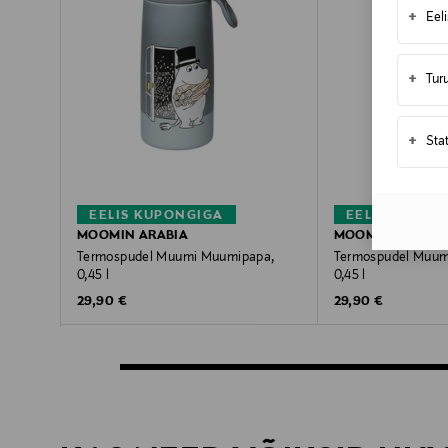
+
Eel
+
Tur
+
Sta
EELIS KUPONGIGA
EELIS KUPON
MOOMIN ARABIA
MOOMIN ARABIA
Termospudel Muumi Muumipapa,
Termospudel Muu
0,45 l
0,45 l
Original Price
Original Price
29,90 €
29,90 €