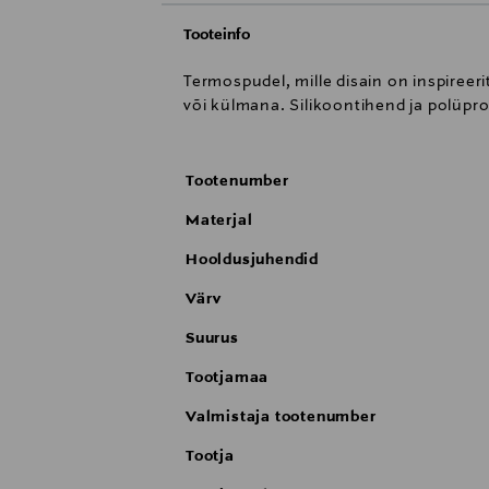
Tooteinfo
Termospudel, mille disain on inspireer
või külmana. Silikoontihend ja polüpro
Tootenumber
Materjal
Hooldusjuhendid
Värv
Suurus
Tootjamaa
Valmistaja tootenumber
Tootja