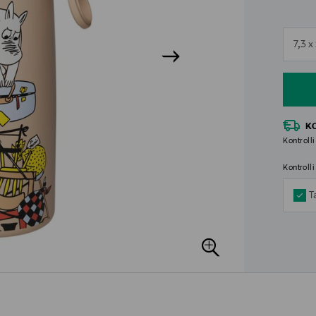
n
7,3 x
n
K
Kontrolli
Kontroll
T