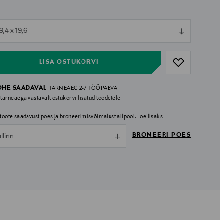
ull
 9,4 x 19,6
ull
LISA OSTUKORVI
OHE SAADAVAL
TARNEAEG 2-7 TÖÖPÄEVA
 tarneaega vastavalt ostukorvi lisatud toodetele
i toote saadavust poes ja broneerimisvõimalust allpool.
Loe lisaks
BRONEERI POES
allinn