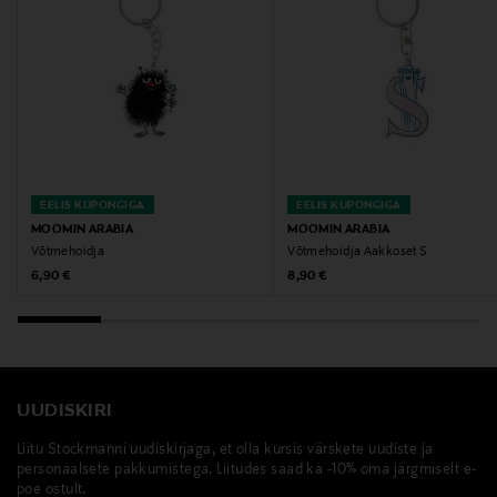
EELIS KUPONGIGA
EELIS KUPONGIGA
MOOMIN ARABIA
MOOMIN ARABIA
Võtmehoidja
Võtmehoidja Aakkoset S
Original Price
Original Price
6,90 €
8,90 €
UUDISKIRI
Liitu Stockmanni uudiskirjaga, et olla kursis värskete uudiste ja
personaalsete pakkumistega. Liitudes saad ka -10% oma järgmiselt e-
poe ostult.