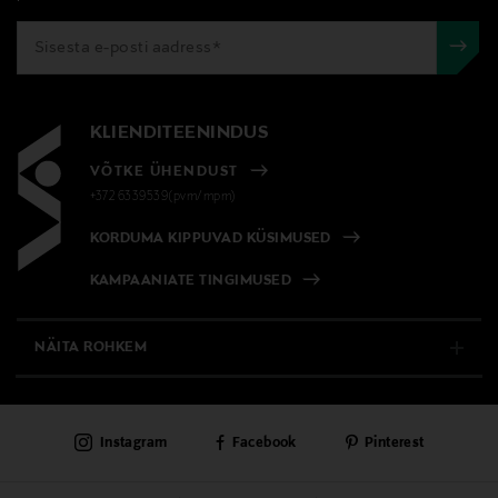
KLIENDITEENINDUS
VÕTKE ÜHENDUST
+372 6339539(pvm/mpm)
KORDUMA KIPPUVAD KÜSIMUSED
KAMPAANIATE TINGIMUSED
NÄITA ROHKEM
E-POOD
Instagram
Facebook
Pinterest
PÜSIKLIENDITEENINDUS