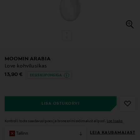
MOOMIN ARABIA
Love kohvilusikas
Original Price
13,90 €
EELIS KUPONGIGA
null
null
LISA OSTUKORVI
Kontrolli toote saadavust poes ja broneerimisvõimalust allpool.
Loe lisaks
LEIA KAUBAMAJAST
Tallinn