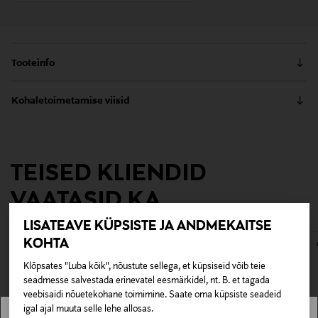
Tooteinfo
Koos Muumidega muutub magustoit hetkega
Kohaletoimetamise viisid
seikluseks. Kohvilusikas on kaunistatud
armastusteemalise pildiga. Roostevabast terasest
Kättesaamine poest
Moomini tooteid võib pesta nõudepesumasinas.
0,00 €
TEISED KLIENDID
Tarnimine pakiautomaati või postkontorisse
Tootenumber
0,00 € – 4,90 €
VAATASID KA
117306156
LISATEAVE KÜPSISTE JA ANDMEKAITSE
Tootjamaa
KOHTA
VIETNAM
Klõpsates "Luba kõik", nõustute sellega, et küpsiseid võib teie
seadmesse salvestada erinevatel eesmärkidel, nt. B. et tagada
Tootja
veebisaidi nõuetekohane toimimine. Saate oma küpsiste seadeid
igal ajal muuta selle lehe allosas.
Fiskars Oyj