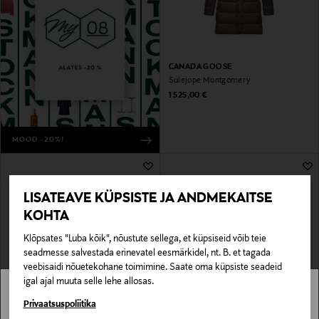
CANADA GOOSE
Sulejope Montgomery
Original Price
1 525,00 €
MOOD -20%!
LISATEAVE KÜPSISTE JA ANDMEKAITSE
KOHTA
Klõpsates "Luba kõik", nõustute sellega, et küpsiseid võib teie
seadmesse salvestada erinevatel eesmärkidel, nt. B. et tagada
veebisaidi nõuetekohane toimimine. Saate oma küpsiste seadeid
igal ajal muuta selle lehe allosas.
EELIS KUPONGIGA
EELIS KUPONGIGA
PEAK PERFORMANCE
PEAK PERFORMANCE
Stockmann pole Sinu riigis saadaval.
Privaatsuspoliitika
Sulejope Helium Down Hood
Sulejope W Helium