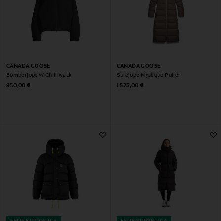
CANADA GOOSE
CANADA GOOSE
Bomberjope W Chilliwack
Sulejope Mystique Puffer
Original Price
Original Price
950,00 €
1 525,00 €
EELIS KUPONGIGA
EELIS KUPONGIGA