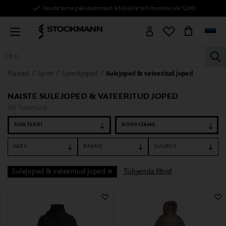
Tasuta tarne pakiautomaati kõikidele tellimustele üle 120€!
Menu
la
Naised
Sport
Spordijoped
Sulejoped & vateeritud joped
KÕIK TOOTED
NAISED
MEHED
LAPSED
KODU
KOSMEE
NAISTE SULEJOPED & VATEERITUD JOPED
46 Tulemust
SORTEERI
VÄRV
BRÄND
SUURUS
Tühjenda filtrid
Sulejoped & vateeritud joped
46 Tulemust