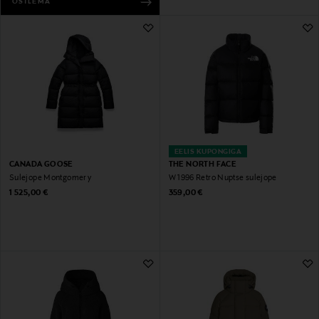
OSTLEMA
EELIS KUPONGIGA
CANADA GOOSE
THE NORTH FACE
Sulejope Montgomery
W 1996 Retro Nuptse sulejope
Original Price
Original Price
1 525,00 €
359,00 €