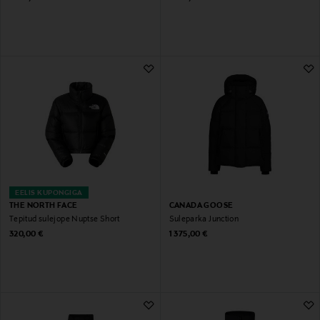
EELIS KUPONGIGA
THE NORTH FACE
CANADA GOOSE
Tepitud sulejope Nuptse Short
Suleparka Junction
Original Price
Original Price
320,00 €
1 375,00 €