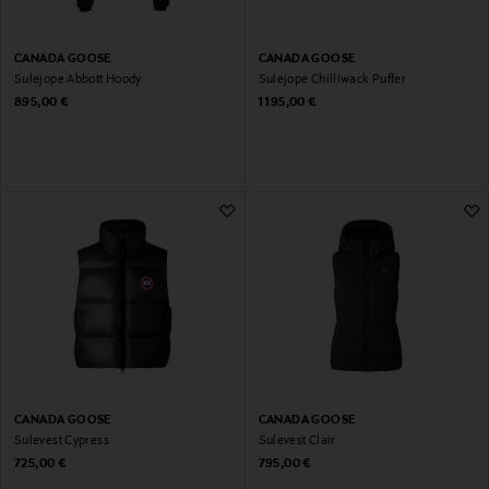
CANADA GOOSE
CANADA GOOSE
Sulejope Abbott Hoody
Sulejope Chilliwack Puffer
Original Price
Original Price
895,00 €
1 195,00 €
CANADA GOOSE
CANADA GOOSE
Sulevest Cypress
Sulevest Clair
Original Price
Original Price
725,00 €
795,00 €