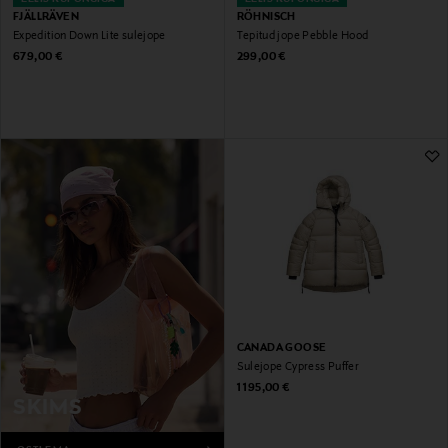
FJÄLLRÄVEN
RÖHNISCH
Expedition Down Lite sulejope
Tepitud jope Pebble Hood
Original Price
Original Price
679,00 €
299,00 €
CANADA GOOSE
Sulejope Cypress Puffer
Original Price
1 195,00 €
SKIMS