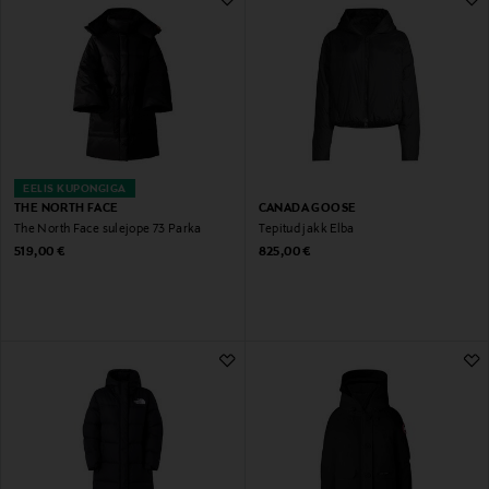
EELIS KUPONGIGA
THE NORTH FACE
CANADA GOOSE
The North Face sulejope 73 Parka
Tepitud jakk Elba
Original Price
Original Price
519,00 €
825,00 €