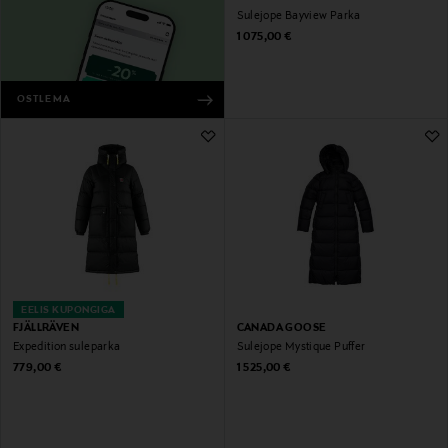
Sulejope Bayview Parka
Original Price
1 075,00 €
OSTLEMA
EELIS KUPONGIGA
FJÄLLRÄVEN
CANADA GOOSE
Expedition suleparka
Sulejope Mystique Puffer
Original Price
Original Price
779,00 €
1 525,00 €