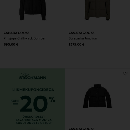
CANADA GOOSE
CANADA GOOSE
Fliisjope Chilliwack Bomber
Suleparka Junction
Original Price
Original Price
695,00 €
1 375,00 €
CANADA GOOSE