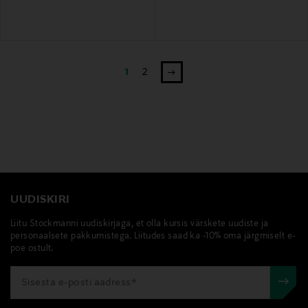
1
2
UUDISKIRI
Liitu Stockmanni uudiskirjaga, et olla kursis värskete uudiste ja
personaalsete pakkumistega. Liitudes saad ka -10% oma järgmiselt e-
poe ostult.