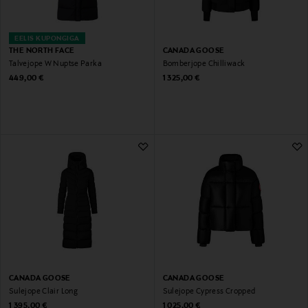
EELIS KUPONGIGA
THE NORTH FACE
CANADA GOOSE
Talvejope W Nuptse Parka
Bomberjope Chilliwack
Original Price
Original Price
449,00 €
1 325,00 €
CANADA GOOSE
CANADA GOOSE
Sulejope Clair Long
Sulejope Cypress Cropped
Original Price
Original Price
1 395,00 €
1 025,00 €