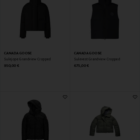
CANADA GOOSE
CANADA GOOSE
Sulejope Grandview Cropped
Sulevest Grandview Cropped
Original Price
Original Price
950,00 €
675,00 €