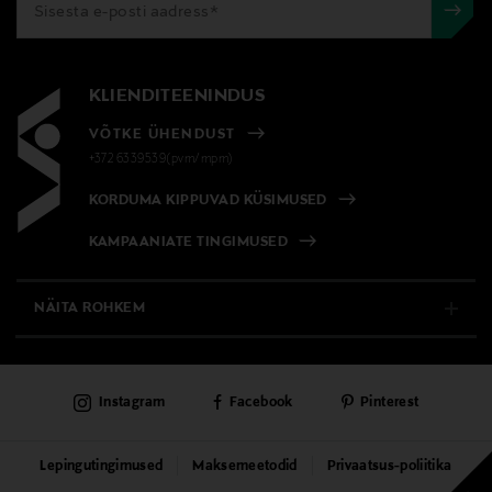
KLIENDITEENINDUS
VÕTKE ÜHENDUST
+372 6339539(pvm/mpm)
KORDUMA KIPPUVAD KÜSIMUSED
KAMPAANIATE TINGIMUSED
NÄITA ROHKEM
E-POOD
Instagram
Facebook
Pinterest
PÜSIKLIENDITEENINDUS
KAUBAMAJAD
Lepingutingimused
Maksemeetodid
Privaatsus-poliitika