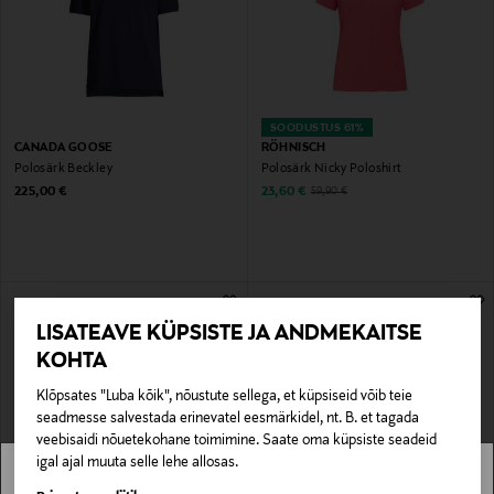
SOODUSTUS 61%
CANADA GOOSE
RÖHNISCH
Polosärk Beckley
Polosärk Nicky Poloshirt
Original Price
Discounted Price
Original Price
225,00 €
23,60 €
59,90 €
LISATEAVE KÜPSISTE JA ANDMEKAITSE
KOHTA
Klõpsates "Luba kõik", nõustute sellega, et küpsiseid võib teie
seadmesse salvestada erinevatel eesmärkidel, nt. B. et tagada
veebisaidi nõuetekohane toimimine. Saate oma küpsiste seadeid
igal ajal muuta selle lehe allosas.
SOODUSTUS 61%
SOODUSTUS 61%