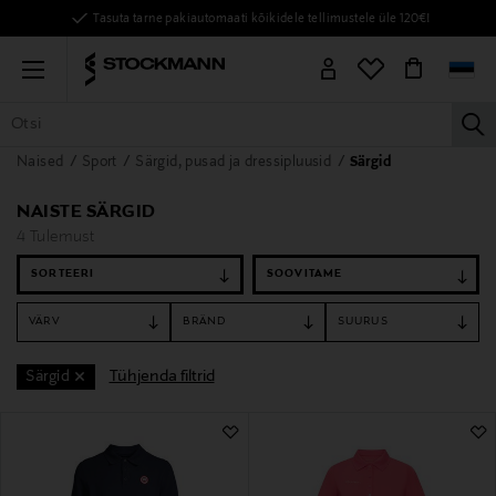
Tasuta tarne pakiautomaati kõikidele tellimustele üle 120€!
Menu
la
Naised
Sport
Särgid, pusad ja dressipluusid
Särgid
KÕIK TOOTED
NAISED
MEHED
LAPSED
KODU
KOSMEE
NAISTE SÄRGID
4 Tulemust
SORTEERI
VÄRV
BRÄND
SUURUS
Tühjenda filtrid
Särgid
4 Tulemust