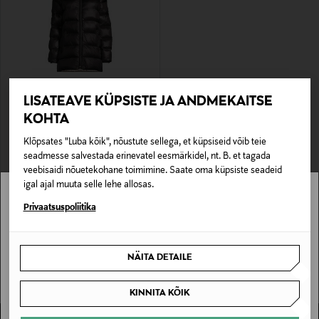
EELIS KUPONGIGA
LISATEAVE KÜPSISTE JA ANDMEKAITSE
WELLENSTEYN
KOHTA
Talvejope Goldmine Medium
Original Price
239,00 €
Klõpsates "Luba kõik", nõustute sellega, et küpsiseid võib teie
seadmesse salvestada erinevatel eesmärkidel, nt. B. et tagada
veebisaidi nõuetekohane toimimine. Saate oma küpsiste seadeid
igal ajal muuta selle lehe allosas.
Stockmann pole Sinu riigis saadaval.
Privaatsuspoliitika
Sinu riiki ei ole kohaletoimetamine saadaval.
NÄITA DETAILE
SAAN ARU
KINNITA KÕIK