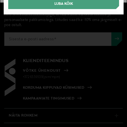
LUBA KÕIK
UUDISKIRI
Liitu Stockmanni uudiskirjaga, et olla kursis värskete uudiste ja
personaalsete pakkumistega. Liitudes saad ka -10% oma järgmiselt e-
poe ostult.
KLIENDITEENINDUS
VÕTKE ÜHENDUST
+372 6339539(pvm/mpm)
KORDUMA KIPPUVAD KÜSIMUSED
KAMPAANIATE TINGIMUSED
NÄITA ROHKEM