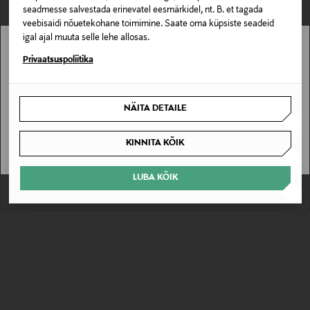
seadmesse salvestada erinevatel eesmärkidel, nt. B. et tagada
veebisaidi nõuetekohane toimimine. Saate oma küpsiste seadeid
igal ajal muuta selle lehe allosas.
Stockmann pole Sinu riigis saadaval.
Privaatsuspoliitika
Sinu riiki ei ole kohaletoimetamine saadaval.
NÄITA DETAILE
SOODUSTUS 41%
SOODUSTUS 40%
SAAN ARU
POLO RALPH LAUREN
POLO RALPH LAUREN
Rannaseelik Pony Long Pareo
Pareo Pony Long
KINNITA KÕIK
Discounted Price
Discounted Price
Original Price
Original Price
70,80 €
101,40 €
119,00 €
170,00 €
LUBA KÕIK