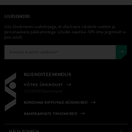
UUDISKIRI
Liitu Stockmanni uudiskirjaga, et olla kursis värskete uudiste ja
personaalsete pakkumistega. Liitudes saad ka -10% oma järgmiselt e-
poe ostult.
KLIENDITEENINDUS
VÕTKE ÜHENDUST
+372 6339539(pvm/mpm)
KORDUMA KIPPUVAD KÜSIMUSED
KAMPAANIATE TINGIMUSED
NÄITA ROHKEM