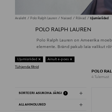
Avaleht
Polo Ralph Lauren
Naised
Rõivad
Ujumisriided
POLO RALPH LAUREN
Polo Ralph Lauren on Ameerika moebrän
elemente. Bränd pakub laia valikut rõ
Ujumisriided
Ainult e-poes
Tühjenda filtrid
POLO RAL
4 Tulemust
4 Tulemust
SORTEERI ASUKOHA JÄRGI
1
ALLAHINDLUSED