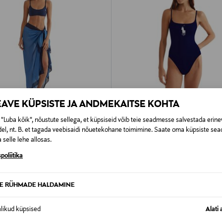
EAVE KÜPSISTE JA ANDMEKAITSE KOHTA
"Luba kõik", nõustute sellega, et küpsiseid võib teie seadmesse salvestada erine
STUS 41%
SOODUSTUS 40%
el, nt. B. et tagada veebisaidi nõuetekohane toimimine. Saate oma küpsiste sead
LPH LAUREN
POLO RALPH LAUREN
 selle lehe allosas.
ik Pony Long Pareo
Ujumistrikoo Kennedy
poliitika
d Price
Discounted Price
riginal Price
Original Price
69,00 €
119,00 €
115,00 €
TE RÜHMADE HALDAMINE
alikud küpsised
Alati 