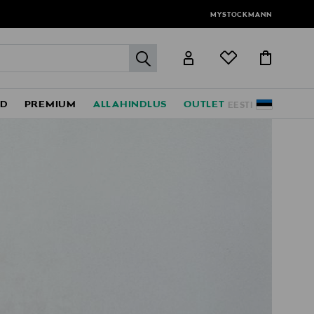
MYSTOCKMANN
label.header.go
ED
PREMIUM
ALLAHINDLUS
OUTLET
EESTI