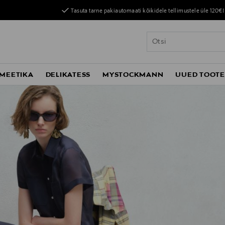
Tasuta tarne pakiautomaati kõikidele tellimustele üle 120€!
MEETIKA
DELIKATESS
MYSTOCKMANN
UUED TOOT