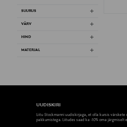
SUURUS
VÄRV
HIND
MATERJAL
UUDISKIRI
Liitu Stockmanni uudiskirjaga, et olla kursis värskete
pakkumistega. Liitudes saad ka -10% oma järgmiselt e