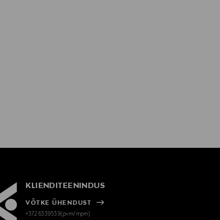
KLIENDITEENINDUS
VÕTKE ÜHENDUST
+372 6339539(pvm/mpm)