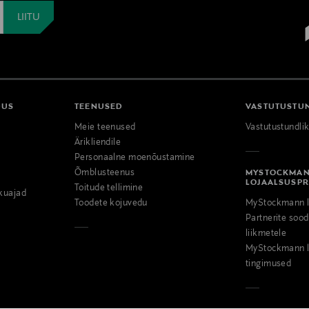
DUS
TEENUSED
VASTUTUSTU
Meie teenused
Vastutustundli
Ärikliendile
Personaalne moenõustamine
Õmblusteenus
MYSTOCKMA
LOJAALSUSP
Toitude tellimine
kuajad
Toodete kojuvedu
MyStockmann l
Partnerite so
liikmetele
MyStockmann l
tingimused