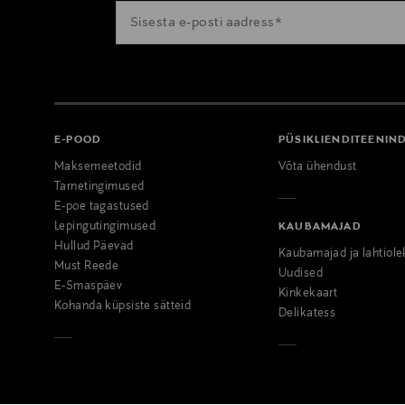
E-POOD
PÜSIKLIENDITEENIN
Maksemeetodid
Võta ühendust
Tarnetingimused
E-poe tagastused
Lepingutingimused
KAUBAMAJAD
Hullud Päevad
Kaubamajad ja lahtiole
Must Reede
Uudised
E-Smaspäev
Kinkekaart
Kohanda küpsiste sätteid
Delikatess