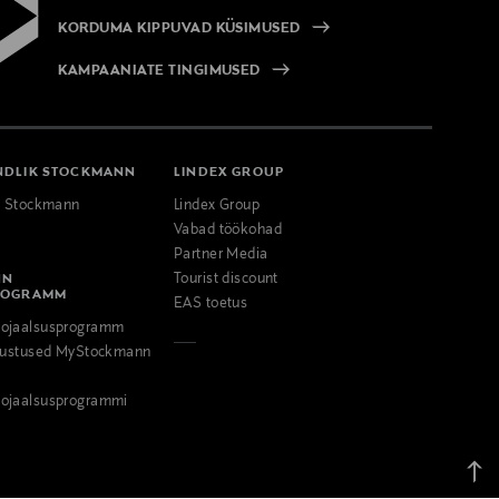
KORDUMA KIPPUVAD KÜSIMUSED
KAMPAANIATE TINGIMUSED
NDLIK STOCKMANN
LINDEX GROUP
k Stockmann
Lindex Group
Vabad töökohad
Partner Media
NN
Tourist discount
ROGRAMM
EAS toetus
ojaalsusprogramm
odustused MyStockmann
ojaalsusprogrammi
Tagas
üless