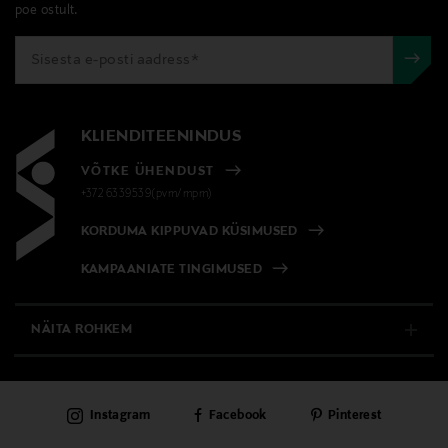
poe ostult.
KLIENDITEENINDUS
VÕTKE ÜHENDUST
+372 6339539(pvm/mpm)
KORDUMA KIPPUVAD KÜSIMUSED
KAMPAANIATE TINGIMUSED
NÄITA ROHKEM
E-POOD
Instagram
Facebook
Pinterest
PÜSIKLIENDITEENINDUS