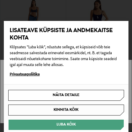
LISATEAVE KÜPSISTE JA ANDMEKAITSE
KOHTA
Klõpsates "Luba kõik", nõustute sellega, et küpsiseid võib teie
SOODUSTUS 41%
SOODUSTUS 40%
seadmesse salvestada erinevatel eesmärkidel, nt. B. et tagada
POLO RALPH LAUREN
POLO RALPH LAUREN
veebisaidi nõuetekohane toimimine. Saate oma küpsiste seadeid
Rannaseelik Pony Long Pareo
Ujumistrikoo Kennedy
igal ajal muuta selle lehe allosas.
Discounted Price
Discounted Price
Original Price
Original Price
70,80 €
69,00 €
119,00 €
115,00 €
Stockmann pole Sinu riigis saadaval.
Privaatsuspoliitika
Sinu riiki ei ole kohaletoimetamine saadaval.
NÄITA DETAILE
SAAN ARU
KINNITA KÕIK
LUBA KÕIK