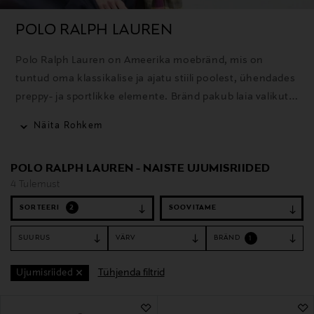
POLO RALPH LAUREN
Polo Ralph Lauren on Ameerika moebränd, mis on
tuntud oma klassikalise ja ajatu stiili poolest, ühendades
preppy- ja sportlikke elemente. Bränd pakub laia valikut
rõivaid, aksessuaare ja kodutooteid ning selle ikooniline
Näita Rohkem
polosärk on üks tuntumaid tooteid.
POLO RALPH LAUREN - NAISTE UJUMISRIIDED
4 Tulemust
SORTEERI
2
SUURUS
VÄRV
BRÄND
1
Tühjenda filtrid
Ujumisriided
4 Tulemust