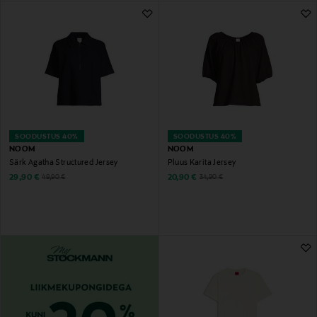
SOODUSTUS 40%
SOODUSTUS 40%
NOOM
NOOM
Särk Agatha Structured Jersey
Pluus Karita Jersey
Discounted Price
Discounted Price
Original Price
Original Price
29,90 €
20,90 €
49,90 €
34,90 €