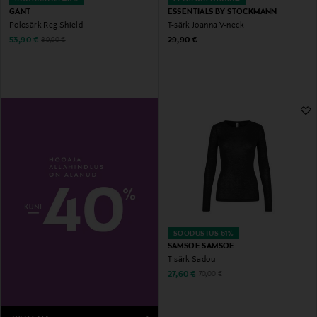
GANT
ESSENTIALS BY STOCKMANN
Polosärk Reg Shield
T-särk Joanna V-neck
Discounted Price
Original Price
Original Price
53,90 €
29,90 €
89,90 €
SOODUSTUS 61%
SAMSOE SAMSOE
T-särk Sadou
Discounted Price
Original Price
27,60 €
70,00 €