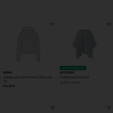
SOODUSTUS 40%
SKIMS
RODEBJER
Lukuga pusa Cotton Fleece Classic Zip
T-särk Brick Oversized
Up
Discounted Price
Original Price
56,90 €
95,00 €
Original Price
124,00 €