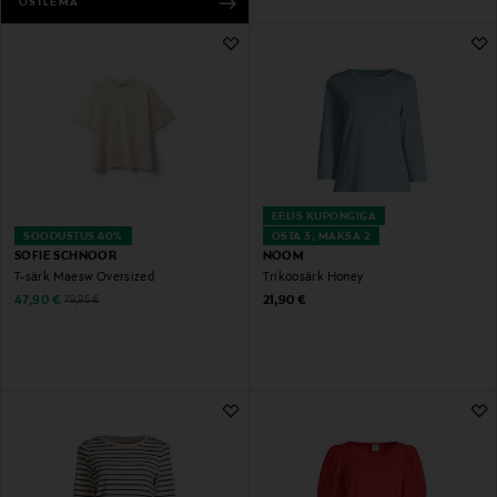
OSTLEMA
EELIS KUPONGIGA
SOODUSTUS 40%
OSTA 3, MAKSA 2
SOFIE SCHNOOR
NOOM
T-särk Maesw Oversized
Trikoosärk Honey
Discounted Price
Original Price
Original Price
47,90 €
21,90 €
79,95 €