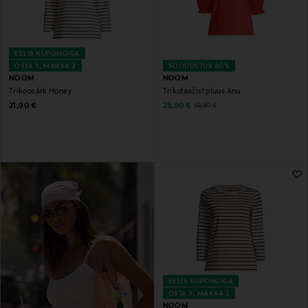
EELIS KUPONGIGA
OSTA 3, MAKSA 2
SOODUSTUS 40%
NOOM
NOOM
Trikoosärk Honey
Trikotaažist pluus Anu
Original Price
Discounted Price
Original Price
21,90 €
23,90 €
39,90 €
EELIS KUPONGIGA
OSTA 3, MAKSA 2
NOOM