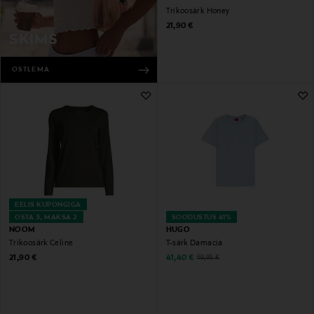
Trikoosärk Honey
Original Price
21,90 €
SKIMS
OSTLEMA
EELIS KUPONGIGA
OSTA 3, MAKSA 2
SOODUSTUS 41%
NOOM
HUGO
Trikoosärk Celine
T-särk Damacia
Original Price
Discounted Price
Original Price
21,90 €
41,40 €
69,95 €