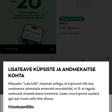
SOODUSTUS 41%
HUGO
T-särk Damacia
Discounted Price
Original Price
41,40 €
69,95 €
OSTLEMA
LISATEAVE KÜPSISTE JA ANDMEKAITSE
KOHTA
Klõpsates "Luba kõik", nõustute sellega, et küpsiseid võib teie
seadmesse salvestada erinevatel eesmärkidel, nt. B. et tagada
veebisaidi nõuetekohane toimimine. Saate oma küpsiste seadeid
igal ajal muuta selle lehe allosas.
SOODUSTUS 40%
SOODUSTUS 40%
POLO RALPH LAUREN
SUPERDRY
Stockmann pole Sinu riigis saadaval.
Privaatsuspoliitika
Pikeesärk Polo
Pusa Studios Stripe Half Zip