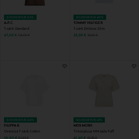
SOODUSTUS 62%
SOODUSTUS 40%
A.P.C
TOMMY HILFIGER
T-särk Standard
T-särk Emboss Slim
Discounted Price
Discounted Price
Original Price
Original Price
47,00 €
23,90 €
125,00 €
39,90 €
SOODUSTUS 40%
SOODUSTUS 41%
FILIPPA K
MOS MOSH
Oversize T-särk Cotton
Trikoopluus MMJada Puff
Discounted Price
Discounted Price
Original Price
Original Price
56,90 €
41,40 €
94,90 €
69,99 €