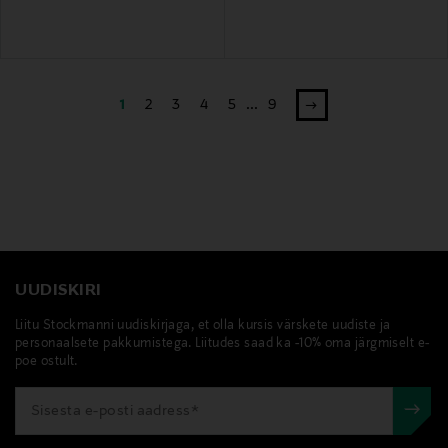
1
2
3
4
5
...
9
UUDISKIRI
Liitu Stockmanni uudiskirjaga, et olla kursis värskete uudiste ja
personaalsete pakkumistega. Liitudes saad ka -10% oma järgmiselt e-
poe ostult.