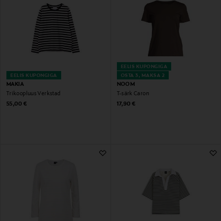
EELIS KUPONGIGA
EELIS KUPONGIGA
OSTA 3, MAKSA 2
MAKIA
NOOM
Trikoopluus Verkstad
T-särk Caron
Original Price
Original Price
55,00 €
17,90 €